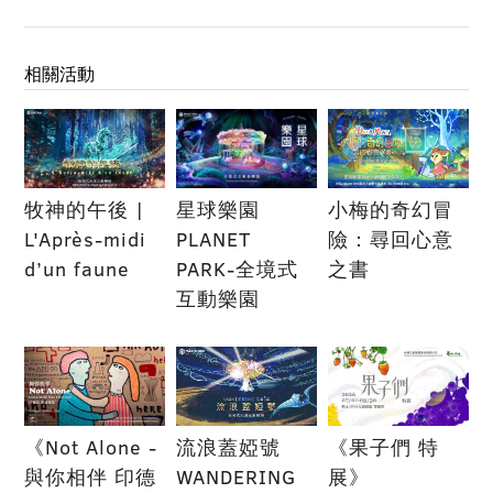
相關活動
牧神的午後 |
星球樂園
小梅的奇幻冒
L'Après-midi
PLANET
險：尋回心意
d’un faune
PARK-全境式
之書
互動樂園
《Not Alone -
流浪蓋婭號
《果子們 特
與你相伴 印德
WANDERING
展》