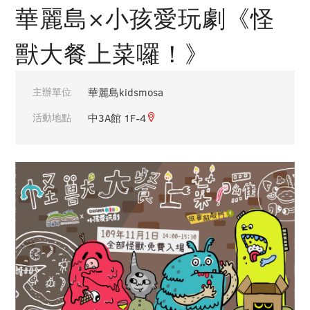
華麗島×小孩愛玩劇《怪
獸大餐上菜囉！》
主辦單位
華麗島kidsmosa
活動地點
中3A館 1F-4