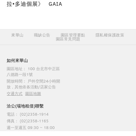
拉•多迪個展》
GAIA
來華山
職缺公告
園區管理要點
隱私權保護政策
園區常見問題
如何來華山
園區地址：
100 台北市中正區
八德路一段1號
開放時間：
戶外空間24小時開
放，其他依各活動/店家公告
交通方式
園區地圖
洽公(場地租借)聯繫
電話：
(02)2358-1914
傳真：
(02)2358-1165
週一至週五 09:30 ~ 18:00