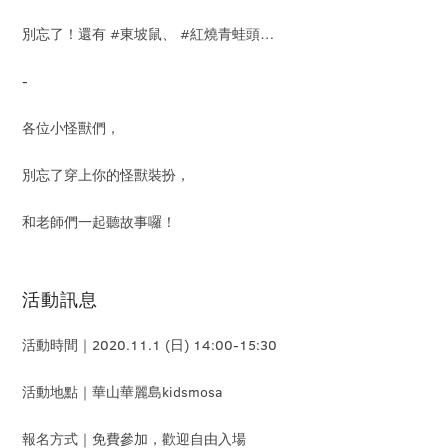
別忘了！還有 #東坡鼠、 #紅燒青蛙頭…
-
各位小怪獸們，
別忘了穿上你的怪獸裝扮，
和老師們一起聽故事囉！
活動訊息
活動時間｜2020.11.1 (日) 14:00-15:30
活動地點｜華山華麗島kidsmosa
報名方式｜免費參加，歡迎自由入場