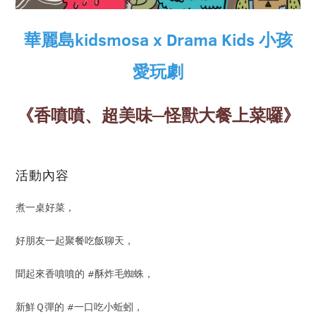
華麗島kidsmosa x Drama K
ids 小孩
愛玩劇
《香噴噴、超美味─怪獸大餐上菜囉》
活動內容
煮一桌好菜，
好朋友一起聚餐吃飯聊天，
聞起來香噴噴的 #酥炸毛蜘蛛，
新鮮Ｑ彈的 #一口吃小蚯蚓，