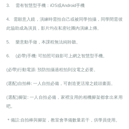
3.
需有智慧型手機：iOS或Android手機
4.
需願意入鏡，演練時需拍自己或被同學拍攝，同學間需彼
此協助成為演員，影片均在私密社團內演練上傳。
5.
樂意動手做，本課程無法純聆聽。
6. (
必帶)手機: 可拍照可錄影可上網之智慧型手機。
(
必帶)行動電源: 預防拍攝過程拍到沒電之必要。
(
選配)自拍棒: 一人自拍必備，可創造更活潑之鏡頭畫面。
(
選配)腳架: 一人自拍必備，家裡沒用的相機腳架都拿出來用
吧。
＊備註:自拍棒與腳架，教室會準備數量若干，供學員使用。