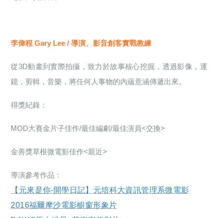
李偉程 Gary Lee / 導演、影音創客實戰教練
從3D動畫到實際拍攝，致力於故事核心挖掘，透過影像，運
鏡，剪輯，音樂，將任何人事物的內蘊意涵傳遞出來。
得獎紀錄：
MOD
大賽金片子佳作/最佳編劇/最佳演員<交換>
金善獎草根微電影佳作<親近>
導演參考作品：
【元來是你
-
開學日記】元培科大資訊管理系微電影
2016
福爾摩沙電影櫥窗形象片