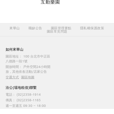
互動樂園
來華山
職缺公告
園區管理要點
隱私權保護政策
園區常見問題
如何來華山
園區地址：
100 台北市中正區
八德路一段1號
開放時間：
戶外空間24小時開
放，其他依各活動/店家公告
交通方式
園區地圖
洽公(場地租借)聯繫
電話：
(02)2358-1914
傳真：
(02)2358-1165
週一至週五 09:30 ~ 18:00