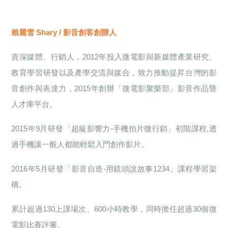
賴麗雪 Shary / 影音創客創辦人
資深媒體、行銷人，2012年投入微電影與新媒體產業研究、
教育學習研發以及產學交流與媒合，致力推動提昇台灣的影
音創作與表達力，2015年創辦「微電影聚樂部」影音作品暨
人才庫平台。
2015
年9月研發「超級影響力-手機拍片微行銷」初階課程,透
過手機讓一般人都能輕鬆入門創作影片。
2016
年5月研發「影音自造-用鏡頭說故事1234」課程學習架
構。
累計超過130上課場次、600小時教學，同時擔任超過30個微
電影比賽評審。