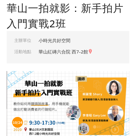
華山一拍就影：新手拍片
入門實戰2班
主辦單位
小時光共好空間
活動地點
華山紅磚六合院 西7-2館