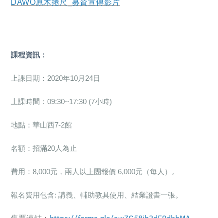
DAWO
原木捲尺
_
募資宣傳影片
課程資訊：
上課日期：2020年10月24日
上課時間：09:30~17:30 (7小時)
地點：華山西7-2館
名額：招滿20人為止
費用：8,000元，兩人以上團報價 6,000元（每人）。
報名費用包含: 講義、輔助教具使用、結業證書一張。
售票連結
：
https://forms.gle/awZG58ib3dF9dhbMA