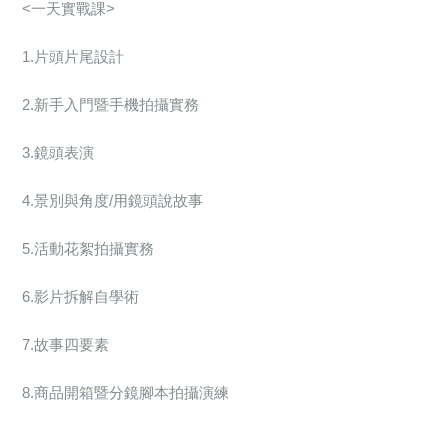
<
一天實戰課>
1.
片頭片尾設計
2.
新手入門暨手機拍攝實務
3.
鏡頭表演
4.
景別與角度/用鏡頭說故事
5.
活動花絮拍攝實務
6.
影片拆解自學術
7.
故事四要素
8.
商品開箱暨分鏡腳本拍攝演練