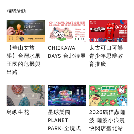
相關活動
【華山文旅
CHIIKAWA
太古可口可樂
學】台灣水果
DAYS 台北特展
青少年思辨教
王國的危機與
育推廣
出路
島嶼生花
星球樂園
2026貓貓蟲咖
PLANET
波 咖波小浪漫
PARK-全境式
快閃店臺北站