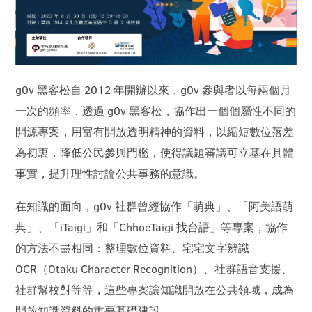
g0v 黑客松自 2012 年開辦以來，g0v 參與者以每兩個月
一次的頻率，透過 g0v 黑客松，協作出一個個屬性不同的
開源專案，用富有開放透明精神的資料，以縮短數位落差
為初衷，降低公民參與門檻，使得議題審議可立基在具體
事實，提升理性討論公共事務的意識。
在知識的面向，g0v 社群曾經協作「萌典」、「阿美語萌
典」、「iTaigi」和「ChhoeTaigi 找台語」等專案，協作
的方法不盡相同：整理數位資料、宅宅文字辨識
OCR（Otaku Character Recognition）、社群語音支援、
社群幫校對等等，這些專案讓知識開放在公共領域，成為
開放知識資料的重要基礎建設。