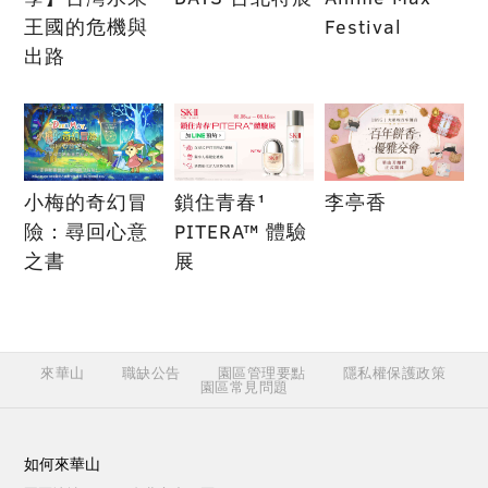
王國的危機與
Festival
出路
小梅的奇幻冒
鎖住青春¹
李亭香
險：尋回心意
PITERA™ 體驗
之書
展
來華山
職缺公告
園區管理要點
隱私權保護政策
園區常見問題
如何來華山