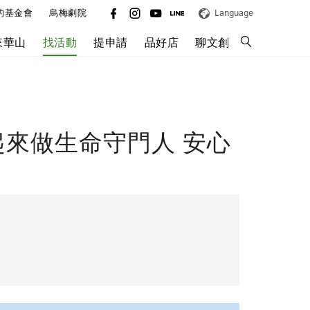
的基金會
烏梅劇院
Language
來華山
找活動
提申請
品好店
聊文創
一起來做生命守門人 安心