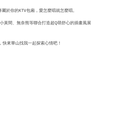
專屬於你的KTV包廂，愛怎麼唱就怎麼唱。
、小黃間、無奈熊等聯合打造超Q萌舒心的插畫風展
，快來華山找我一起探索心情吧！