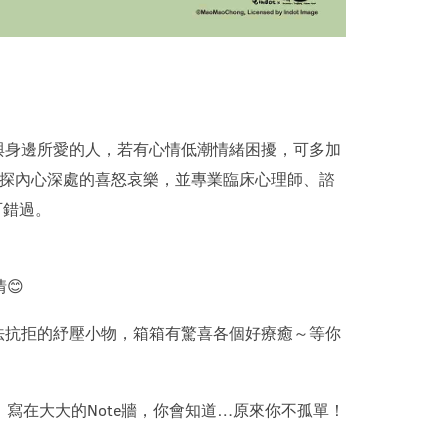
與身邊所愛的人，若有心情低潮情緒困擾，可多加
一探內心深處的喜怒哀樂，並專業臨床心理師、諮
可錯過。
😊
無法抗拒的紓壓小物，箱箱有驚喜各個好療癒～等你
寫在大大的Note牆，你會知道…原來你不孤單！