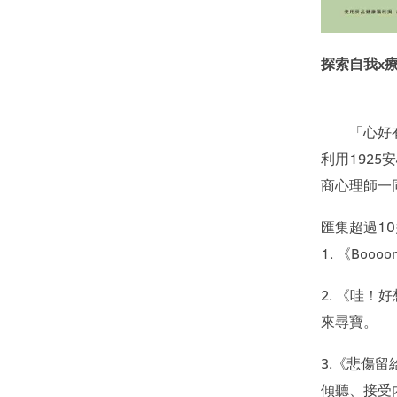
探索自我x療
「心好有你
利用192
商心理師一
匯集超過1
1. 《Bo
2. 《哇
來尋寶。
3.《悲傷
傾聽、接受