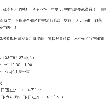
舊愛．飆高音》吶喊吧~音準不準不重要，現在就是要飆高音！一個
心專線特展，不僅結合知名插畫家毛毛蟲、微疼、天天好事、阿蕉
癒你的心！
有機會與插畫家近距離接觸，獲得限量好禮，不管你在宇宙何處
108年9月27日(五)
午10:00-11:00
：中7A館主舞台區
間：
日(五)上午11:00-下午5:30
日(六)-9月29日(日)上午9:30-下午5:30