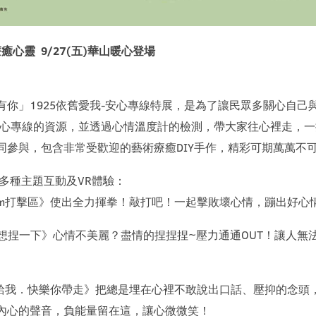
癒心靈 9/27(五)華山暖心登場
」1925依舊愛我-安心專線特展，是為了讓民眾多關心自己
5安心專線的資源，並透過心情溫度計的檢測，帶大家往心裡走，
同參與，包含非常受歡迎的藝術療癒DIY手作，精彩可期萬萬不
0多種主題互動及VR體驗：
ooom打擊區》使出全力揮拳！敲打吧！一起擊敗壞心情，蹦出好心情
！好想捏一下》心情不美麗？盡情的捏捏捏~壓力通通OUT！讓人
留給我．快樂你帶走》把總是埋在心裡不敢說出口話、壓抑的念頭，
內心的聲音，負能量留在這，讓心微微笑！