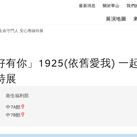
最新消息
關於華山
我們
展演地圖
做生命守門人 安心專線特展
好有你」1925(依舊愛我) 
特展
衛生福利部
中7A館
中7B館