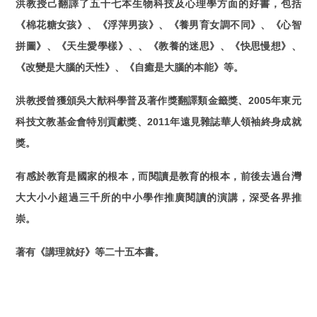
洪教授己翻譯了五十七本生物科技及心理學方面的好書，包括
《棉花糖女孩》、《浮萍男孩》、《養男育女調不同》、《心智
拼圖》、《天生愛學樣》、、《教養的迷思》、《快思慢想》、
《改變是大腦的天性》、《自癒是大腦的本能》等。
洪教授曾獲頒吳大猷科學普及著作獎翻譯類金籤獎、2005年東元
科技文教基金會特別貢獻獎、2011年遠見雜誌華人領袖終身成就
獎。
有感於教育是國家的根本，而閱讀是教育的根本，前後去過台灣
大大小小超過三千所的中小學作推廣閱讀的演講，深受各界推
崇。
著有《講理就好》等二十五本書。