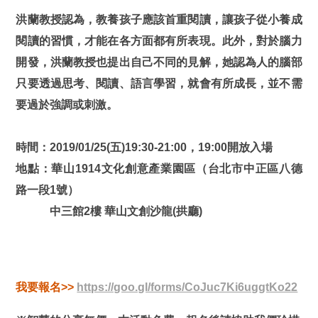
洪蘭教授認為，教養孩子應該首重閱讀，讓孩子從小養成
閱讀的習慣，才能在各方面都有所表現。此外，對於腦力
開發，洪蘭教授也提出自己不同的見解，她認為人的腦部
只要透過思考、閱讀、語言學習，就會有所成長，並不需
要過於強調或刺激。
時間：2019/01/25(五)19:30-21:00，19:00開放入場
地點：華山1914文化創意產業園區（台北市中正區八德
路一段1號）
中三館2樓 華山文創沙龍(拱廳)
我要報名>>
https://goo.gl/forms/CoJuc7Ki6uggtKo22