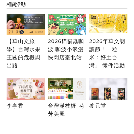
相關活動
【華山文旅
2026貓貓蟲咖
2026年華文朗
學】台灣水果
波 咖波小浪漫
讀節「一粒
王國的危機與
快閃店臺北站
米：好土台
出路
灣」 徵件活動
李亭香
台灣滿枝枒_芬
養元堂
芳美麗