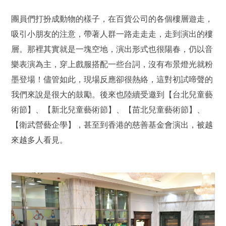
團員們打扮成動物的樣子，在百貨公司的各個樓層遊走，
吸引小朋友的注意，帶著人群一路走走走，走到演出的樓
層。那裡其實就是一塊空地，演出形式也很陽春，仍以音
樂表演為主，穿上戲服搭配一些台詞，沒有布景燈光就粉
墨登場！儘管如此，現場反應卻很熱絡，這對初試啼聲的
我們來說是很大的鼓勵。後來也陸續受邀到【台北兒童藝
術節】、【新北兒童藝術節】、【苗北兒童藝術節】、
【衛武營藝企學】，甚至到香港的慈善基金會演出，被越
來越多人看見。