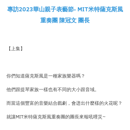
專訪2023華山親子表藝節- MIT米特薩克斯風
重奏團 陳冠文 團長
【上集】
你們知道薩克斯風是一種家族樂器嗎？
他們跟提琴家族一樣也有不同的大小跟音域。
而當這個豐富的音樂結合戲劇，會迸出什麼樣的火花呢？
就讓MIT米特薩克斯風重奏團的團長來報吼哩災~