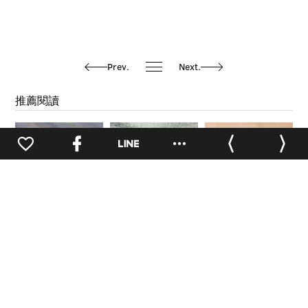
Prev.
Next.
推薦閱讀
華山人物誌
華山人物誌
華山人物誌
0
【活動部-紹瑋
【滅劇場-胡嘉
【藝文部-姿君
（上集）】
（上集）】#藝文
（上集）】
人物
華山人物誌
華山人物誌
華山人物誌
【華山園藝萬能
【AKB48 Team
【玉東。臺灣木