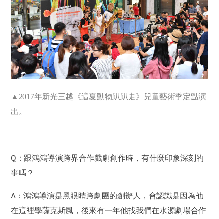
▲2017
年新光三越《這夏動物趴趴走》兒童藝術季定點演
出。
Q：跟鴻鴻導演跨界合作戲劇創作時，有什麼印象深刻的
事嗎？
A：鴻鴻導演是黑眼睛跨劇團的創辦人，會認識是因為他
在這裡學薩克斯風，後來有一年他找我們在水源劇場合作