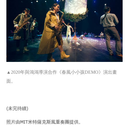
▲2020
年與鴻鴻導演合作《春風小小孩DEMO》演出畫
面。
(未完待續)
照片由MIT米特薩克斯風重奏團提供。