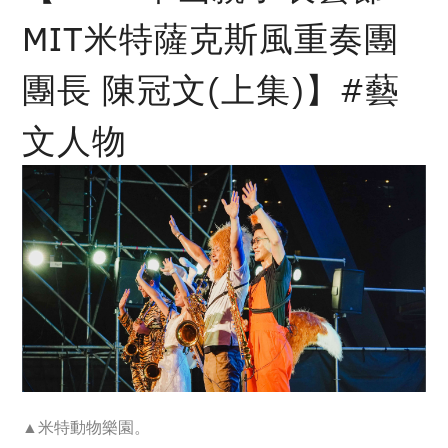
MIT米特薩克斯風重奏團
團長 陳冠文(上集)】#藝
文人物
▲
米特動物樂園。