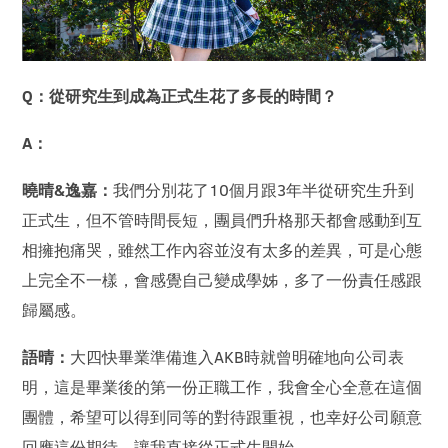
Q：從研究生到成為正式生花了多長的時間？
A：
曉晴&逸嘉：
我們分別花了10個月跟3年半從研究生升到
正式生，但不管時間長短，團員們升格那天都會感動到互
相擁抱痛哭，雖然工作內容並沒有太多的差異，可是心態
上完全不一樣，會感覺自己變成學姊，多了一份責任感跟
歸屬感。
語晴：
大四快畢業準備進入AKB時就曾明確地向公司表
明，這是畢業後的第一份正職工作，我會全心全意在這個
團體，希望可以得到同等的對待跟重視，也幸好公司願意
回應這份期待，讓我直接從正式生開始。