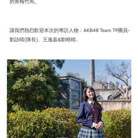
的青梅竹馬。
讓我們熱烈歡迎本次的專訪人物：AKB48 Team TP團員-
劉語晴(隊長)、王逸嘉&劉曉晴。