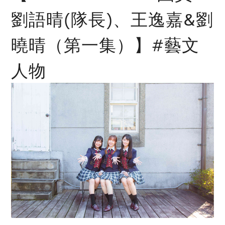
劉語晴(隊長)、王逸嘉&劉
曉晴（第一集）】#藝文
人物