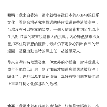
曉晴：
我來自香港，從小就很喜歡日本的AKB48跟日系
文化，看到台灣研究生甄選的時候我還在香港讀高中，
台灣沒有可以投靠的親友。一個人離鄉背井到陌生環境
生活對17歲的我來說是很大的挑戰，內心雖然猶豫卻又
壓抑不住對夢想的憧憬，最終仍下定決心踏出自己的舒
適圈，甚至出動當時的班主任一起說服家人。
剛來台灣的時候還發生一件意外的小插曲，當時我還未
成年不能自己訂房，到了旅館才知道房間居然被取消！
嚇死了，差點以為要露宿街頭，幸好有找到朋友幫忙線
上重新訂房才化解那次的危機。
逸嘉：
我從小就有很強的表演欲，姐姐是舞蹈班的，小