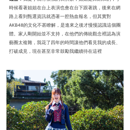
時候看著姐姐在台上表演也會在台下跟著跳，後來在網
路上看到甄選資訊就憑著一腔熱血報名，但其實對
AKB48的文化不甚瞭解，是進來之後才慢慢認識這個團
體。家人剛開始並不支持，在他們的傳統觀念裡認為演
藝圈太複雜，我花了四年的時間讓他們看見我的成長、
打破成見，現在甚至非常鼓勵我繼續待在這裡