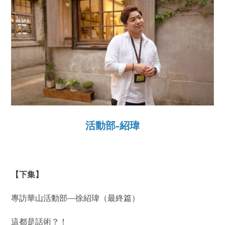
活動部-紹瑋
【下集】
專訪華山活動部—徐紹瑋（最終篇）
這都是話術？！