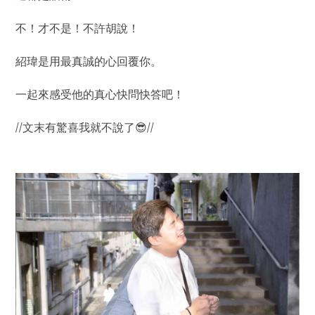
不！才不是！不許胡說！
紹瑋是用最真誠的心回覆你。
一起來感受他的真心快問快答吧！
//
文末有驚喜我就不說了
//
😎