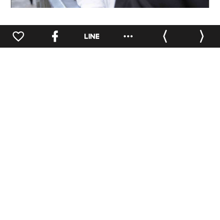
0
Prev.
Next.
推薦閱讀
華山人物誌
華山人物誌
華山人物誌
【玉東。臺灣木
【滅劇場-胡嘉
【專訪服務中心-
想傢-王嘉納老師
（中集）】#藝文
小煜&昀熹（上
&同學代表 劉佳
人物
集）】
謙（中集）】