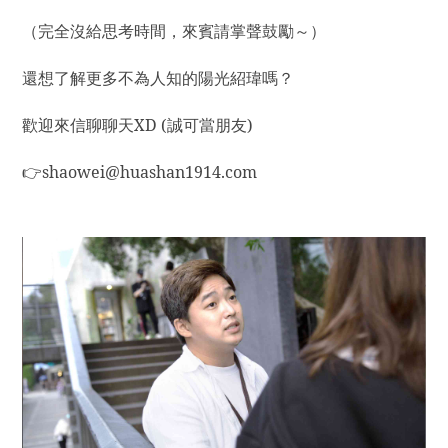
（完全沒給思考時間，來賓請掌聲鼓勵～）
還想了解更多不為人知的陽光紹瑋嗎？
歡迎來信聊聊天XD (誠可當朋友)
shaowei@huashan1914.com
👉