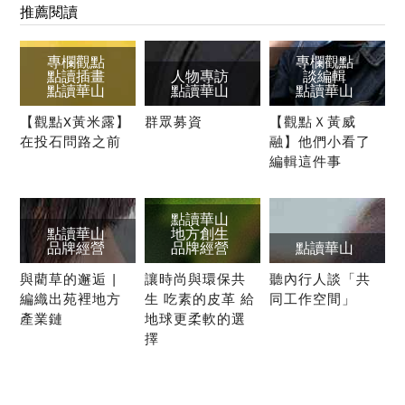
推薦閱讀
專欄觀點
專欄觀點
點讀插畫
人物專訪
談編輯
點讀華山
點讀華山
點讀華山
【觀點X黃米露】
群眾募資
【觀點Ｘ黃威
在投石問路之前
融】他們小看了
編輯這件事
點讀華山
點讀華山
地方創生
品牌經營
品牌經營
點讀華山
與藺草的邂逅 |
讓時尚與環保共
聽內行人談「共
編織出苑裡地方
生 吃素的皮革 給
同工作空間」
產業鏈
地球更柔軟的選
擇