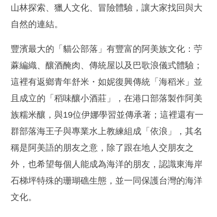
山林探索、獵人文化、冒險體驗，讓大家找回與大
自然的連結。
豐濱最大的「貓公部落」有豐富的阿美族文化：苧
蔴編織、釀酒醃肉、傳統屋以及巴歌浪儀式體驗；
這裡有返鄉青年舒米・如妮復興傳統「海稻米」並
且成立的「稻味釀小酒莊」，在港口部落製作阿美
族糯米釀，與19位伊娜學習並傳承著；這裡還有一
群部落海王子與專業水上教練組成「依浪」，其名
稱是阿美語的朋友之意，除了跟在地人交朋友之
外，也希望每個人能成為海洋的朋友，認識東海岸
石梯坪特殊的珊瑚礁生態，並一同保護台灣的海洋
文化。