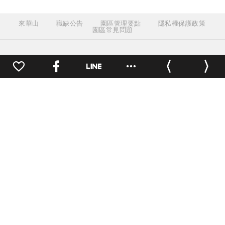
來華山
職缺公告
園區管理要點
隱私權保護政策
園區常見問題
如何來華山
園區地址：
100 台北市中正區
八德路一段1號
0
開放時間：
戶外空間24小時開
放，其他依各活動/店家公告
交通方式
園區地圖
洽公(場地租借)聯繫
電話：
(02)2358-1914
傳真：
(02)2358-1165
週一至週五 09:30 ~ 18:00
園區服務聯繫
電話：
(02)2358-1914
傳真：
(02)2358-1262