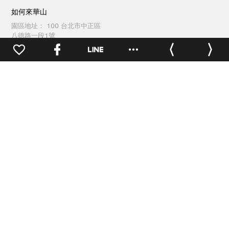
如何來華山
園區地址：
100 台北市中正區
八德路一段1號
開放時間：
戶外空間24小時開
放，其他依各活動/店家公告
交通方式
園區地圖
0
洽公(場地租借)聯繫
電話：
(02)2358-1914
傳真：
(02)2358-1165
週一至週五 09:30 ~ 18:00
園區服務聯繫
電話：
(02)2358-1914
傳真：
(02)2358-1262
每日 09:30 ~ 21:00
台灣文創發展股份有限公司 版權所有 © TCDC All Rights Reserved.