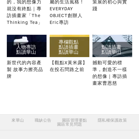
的，我的想像力
屬的生活風格！
策展的初心與實
就沒有終點｜專
EVERYDAY
踐
訪插畫家「The
OBJECT創辦人
Thinking Tea」
Eric專訪
專欄觀點
人物專訪
點讀插畫
點讀插畫
點讀華山
點讀華山
點讀華山
新世代的內容產
【觀點X黃米露】
撼動可愛的標
製 故事力擦亮品
在投石問路之前
準，創造不一樣
牌
的想像｜專訪插
畫家曹恩慈
來華山
職缺公告
園區管理要點
隱私權保護政策
園區常見問題