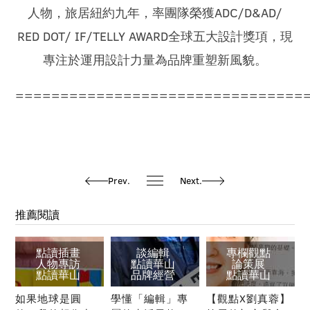
ADC/D&AD/
人物，旅居紐約九年，率團隊榮獲
RED DOT/ IF/TELLY AWARD
全球五大設計獎項，現
專注於運用設計力量為品牌重塑新風貌。
================================
Prev.
Next.
推薦閱讀
點讀插畫
談編輯
專欄觀點
人物專訪
點讀華山
論策展
點讀華山
品牌經營
點讀華山
如果地球是圓
學懂「編輯」專
【觀點X劉真蓉】