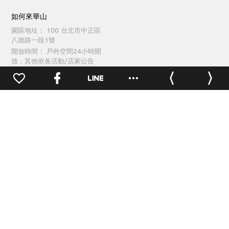
如何來華山
園區地址：
100 台北市中正區
八德路一段1號
開放時間：
戶外空間24小時開
放，其他依各活動/店家公告
交通方式
園區地圖
洽公(場地租借)聯繫
0
電話：
(02)2358-1914
傳真：
(02)2358-1165
週一至週五 09:30 ~ 18:00
園區服務聯繫
電話：
(02)2358-1914
傳真：
(02)2358-1262
每日 09:30 ~ 21:00
台灣文創發展股份有限公司 版權所有 © TCDC All Rights Reserved.