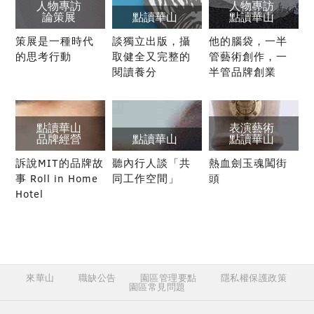
人物專訪
人物專訪
論策展
點讀華山
點讀華山
策展是一種時代
談獨立出版，攝
他的腦袋，一半
的思考行動
取健全又完整的
管藝術創作，一
閱讀養分
半管品牌創業
點讀華山
表演藝術
品牌經營
點讀華山
點讀華山
訴說MIT的品牌故
聽內行人談「共
熱血劍玉魂闖街
事 Roll in Home
同工作空間」
頭
Hotel
來華山
職缺公告
園區管理要點
隱私權保護政策
園區常見問題