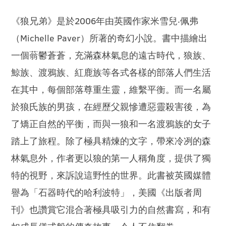
《狼兄弟》是於2006年由英國作家米雪兒‧佩弗
（Michelle Paver）所著的奇幻小說。書中描繪出
一個蓊鬱蒼蒼，充滿森林氣息的遠古時代，狼族、
鯨族、渡鴉族、紅鹿族等各式各樣的部落人們生活
在其中，每個部落尊重生靈，維繫平衡。而一名屬
於狼氏族的男孩，在經歷父親慘遭惡靈殺害後，為
了矯正自然的平衡，而與一狼和一名渡鴉族的女子
踏上了旅程。除了極具精煉的文字，帶來冷冽的森
林氣息外，作者更以狼的第一人稱角度，提供了獨
特的視野，來訴說這野性的世界。此書被英國媒體
譽為「石器時代的哈利波特」，美國《出版者周
刊》也讚賞它混合著極具吸引力的自然書寫，和有