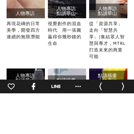
人物專訪
人物專訪
人物專訪
點讀華山
點讀華山
再現花磚的日常
視覺創作的混血
從「資源共享」
美學，開發四方
時代 用一張圖
走向「智慧共
連續的無限潛能
贏得你幾秒鐘的
享」|集結眾人智
生命
慧與專才，MTRL
打造未來的商業
可能
人物專訪
點讀插畫
點讀華山
點讀插畫
人物專訪
品牌經營
人物專訪
點讀華山
漫佈在空間的療
圓夢衝一波！為
邀請你，到我的
癒力量｜從目光
插畫夢前進的人
黑暗裡，看寂寞
0
到鼻息 Eye
生之旅-專訪插畫
在閃閃發光
Candle點燃香氛
家黃郁惠
新風貌