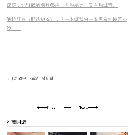
康康：北野武的幽默很冷，有點暴力，又有點誠實。
迪拉胖與《耶路撒冷》：「一本讓我會一看再看的厲害小
說。」
文｜許致中 攝影｜林辰鍵
Prev.
Next.
推薦閱讀