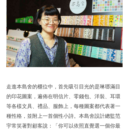
走進本島舍的櫃位中，首先吸引目光的是琳瑯滿目
的印花圖案，遍佈在明信片、零錢包、洋裝、耳環
等各樣文具、禮品、服飾上，每種圖案都代表著一
種性格，並附上一首個性小詩。本島舍設計總監范
宇常笑著對顧客說：「你可以依照直覺選一個你最