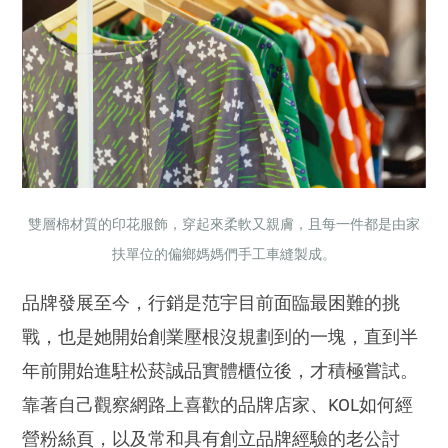
雙層棉材質的印花服飾，穿起來柔軟又親膚，且每一件都是由家
扶單位的偏鄉媽媽們手工車縫製成。
品牌發展至今，行銷是范宇目前面臨最困難的挑
戰，也是她開始創業壓根沒規劃到的一塊，直到半
年前開始進駐松菸誠品實體櫃位後，才積極嘗試。
靠著自己觀察網路上喜歡的品牌店家、KOL如何經
營粉絲頁，以及常和具有創立品牌經驗的老公討