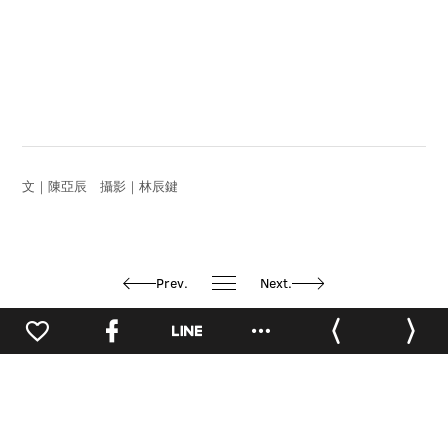
文｜陳亞辰 攝影｜林辰鍵
Prev.
Next.
推薦閱讀
0
華山會客室
人物專訪
專欄觀點
點讀華山
點讀華山
點讀華山