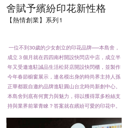
舍賦予繽紛印花新性格
【熱情創業】系列1
一位不到30歲的少女創立的印花品牌──本島舍，
成立３個月就在四四南村開設快閃店中店，成立半
年又受邀進駐誠品生活松菸店開設快閃櫃，並製作
今年春節櫥窗展示，連名模出身的時尚界主持人孫
正華都親自邀約品牌進駐圓山台北時尚新創中心。
本島舍到底有何實力與魅力，得以獲得眾多粉絲支
持與業界前輩青睞？答案就在繽紛可愛的印花中。