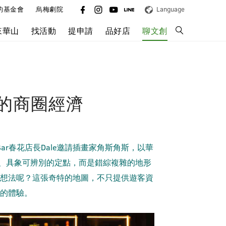
的基金會
烏梅劇院
Language
來華山
找活動
提申請
品好店
聊文創
的商圈經濟
r春花店長Dale邀請插畫家角斯角斯，以華
置、具象可辨別的定點，而是錯綜複雜的地形
想法呢？這張奇特的地圖，不只提供遊客資
的體驗。