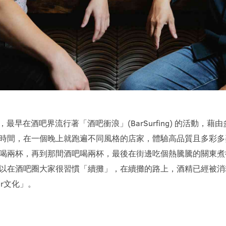
，最早在酒吧界流行著「酒吧衝浪」(BarSurfing) 的活動
時間，在一個晚上就跑遍不同風格的店家，體驗高品質且多彩多
喝兩杯，再到那間酒吧喝兩杯，最後在街邊吃個熱騰騰的關東煮後
以在酒吧圈大家很習慣「續攤」，在續攤的路上，酒精已經被消
r文化」。