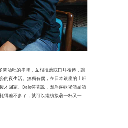
，藉由多間酒吧的串聯，互相推薦或口耳相傳，讓
姿的夜生活。無獨有偶，在日本銀座的上班
才回家。Dale笑著說，因為喜歡喝酒品酒
耗得差不多了，就可以繼續接著一杯又一