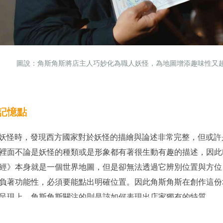
圖說：角斯角斯將店主人巧妙化為職人妖怪，為地圖增添趣味性又
記憶點
討論妖怪時，發現西方國家對於妖怪的描繪與論述非常完整，但或
裡面不論是妖怪的種類或是形象都有著很生動有趣的描述，因此D
經》本身就是一個世界地圖，但是卻無法透過它辨別位置與方位
負著功能性，必須要能點出明確位置。因此角斯角斯在創作這份
呈現上，角斯角斯關注的則是該如何表現出店家獨有的特質。
，角斯角斯在編排上必須有些取捨，最後他決定以店主人為主，透