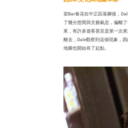
當Bar春花在中正區落腳後，
了幾分悠閒與文藝氣息，偏離了
來，有許多遊客甚至是第一次來
離去，Dale觀察到這個現象
地圖也開始有了起點。