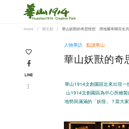
Home
聊文創
華山妖獸的奇思怪想 用地圖串聯共生
人物專訪
點讀華山
華山妖獸的奇
華山1914文創園區近來出現一
山1914文創園區為中心所繪
地勢與滿滿的「妖怪」？當大家