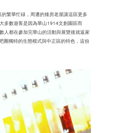
義區的繁華忙碌，周遭的矮房老屋讓這區更多
多數遊客是因為華山1914文創園區而
數人都在參加完華山的活動與展覽後就返家
酒吧圈獨特的生態模式與中正區的特色，這份