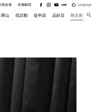
的基金會
烏梅劇院
Language
來華山
找活動
提申請
品好店
聊文創