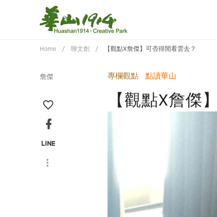
Home
聊文創
【觀點X詹傑】可否得閒看雲去？
專欄觀點
點讀華山
詹傑
【觀點X詹傑