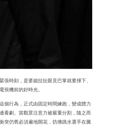
緊張時刻，是婆媳拉扯眼見巴掌就要揮下、
電視機前的好時光。
劇這個行為，正式由固定時間練跑，變成體力
邊看劇。當觀眾注意力被嚴重分割，隨之而
衝突仍舊必須遍地開花，彷彿跳水選手在騰