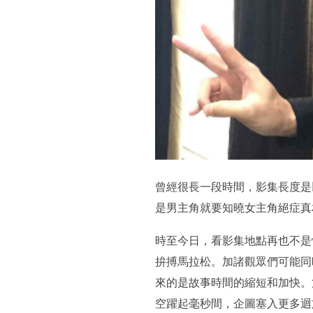
曾經很長一段時間，影集長度是
是男主角就要知曉女主角絕症真
時至今日，看影集地點再也不是
拚搏馬拉松。加諸觀眾們可能同
來的是故事時間的縮短和加快。
空躍起毫秒間，企圖塞入更多迴