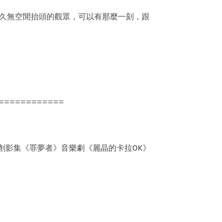
久無空閒抬頭的觀眾，可以有那麼一刻，跟
============
原創影集《罪夢者》音樂劇《麗晶的卡拉OK》