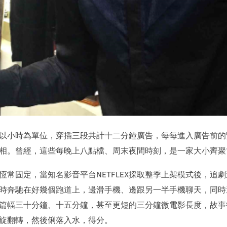
以小時為單位，穿插三段共計十二分鐘廣告，每每進入廣告前的
相。曾經，這些每晚上八點檔、周末夜間時刻，是一家大小齊聚
恆常固定，當知名影音平台NETFLEX採取整季上架模式後，追
時奔馳在好幾個跑道上，邊滑手機、邊跟另一半手機聊天，同時
篇幅三十分鐘、十五分鐘，甚至更短的三分鐘微電影長度，故事
旋翻轉，然後俐落入水，得分。