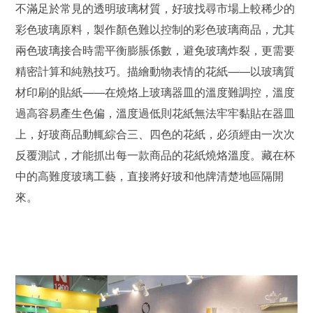
不滿足於常見的透明玻璃材質，好玻找尋市場上較稀少的
彩色玻璃原料，製作顏色難以控制的彩色玻璃商品，尤其
兩色玻璃接合時需平衡膨脹係數，避免玻璃炸裂，更需要
精密計算和純熟技巧。描繪動物表情的花紙——以玻璃質
材印刷的貼紙——在燒烙上玻璃器皿的溫度難調控，溫度
過高容易產生色偏，溫度過低則花紙無法牢牢黏貼在器皿
上，好玻商品動輒綜合三、四色的花紙，必須經由一次次
反覆測試，才能抓出每一款商品的花紙燒烙溫度。藏在杯
中的高難度玻璃工藝，直接將好玻和他牌清楚地區隔開
來。