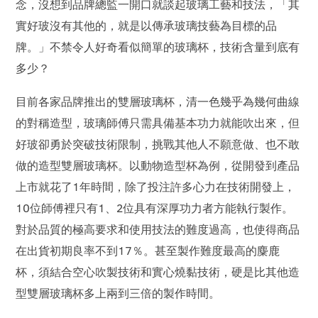
念，沒想到品牌總監一開口就談起玻璃工藝和技法，「其
實好玻沒有其他的，就是以傳承玻璃技藝為目標的品
牌。」不禁令人好奇看似簡單的玻璃杯，技術含量到底有
多少？
目前各家品牌推出的雙層玻璃杯，清一色幾乎為幾何曲線
的對稱造型，玻璃師傅只需具備基本功力就能吹出來，但
好玻卻勇於突破技術限制，挑戰其他人不願意做、也不敢
做的造型雙層玻璃杯。以動物造型杯為例，從開發到產品
上市就花了1年時間，除了投注許多心力在技術開發上，
10位師傅裡只有1、2位具有深厚功力者方能執行製作。
對於品質的極高要求和使用技法的難度過高，也使得商品
在出貨初期良率不到17％。甚至製作難度最高的麋鹿
杯，須結合空心吹製技術和實心燒黏技術，硬是比其他造
型雙層玻璃杯多上兩到三倍的製作時間。