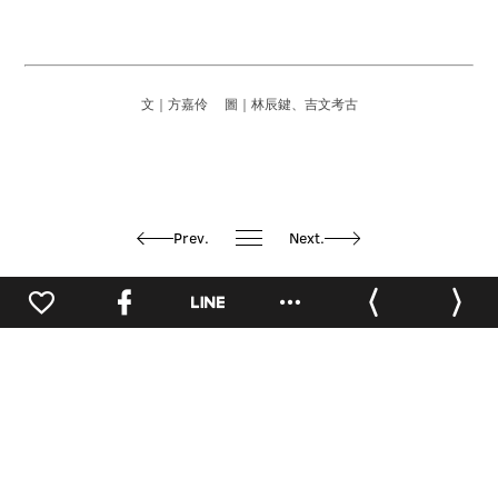
文｜方嘉伶 圖｜林辰鍵、吉文考古
Prev.
Next.
推薦閱讀
華山會客室
0
人物專訪
點讀華山
人物專訪
點讀華山
品牌經營
點讀華山
沒有靈感的時
職人精神經營連
鄒駿昇X王榮文｜
候 把自己捏成
鎖品牌 cama
視覺藝術家的跨
一塊海綿｜詹傑X
café 品牌升級起
界人生