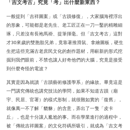
「吉文考古」究竟「考」出什麼新東西？
一般提到「吉祥圖案」或「古蹟修復」，大家腦海裡浮出
的形象，可能都是老先生、老工匠正在一刀一鑿的精雕細
琢，只差沒有長袍馬褂、提筆揮毫。但「吉文考古」這對
才30來歲的雙胞胎兄弟，竟靠著推滑鼠、拿繪圖板，硬生
生把這些充滿古老庶民文化的創作題材，用嶄新的形式挖
掘到我們眼前，不禁也讓人好奇他們的大腦，究竟是接受
到什麼奇怪的電波？
其實是因為就讀「古蹟藝術修護學系」的緣故。畢竟這是
一門講究傳統也講究技法的學問，如果不知道古蹟（廟
宇、民居、官署）的樣式形制，就很難如實的「復舊」，
就像萬一不了解「貔貅」的含意，弄出了一隻「皮卡
丘」，也是十分讓人尷尬的事。而在學業進行的過程中，
被「傳統吉祥圖案」的文化符碼所吸引，就成為「吉文考