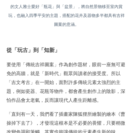
的文人雅士愛好「瓶花」與「盆景」，將自然景物移至室內賞
玩，也融入四季平安的主題，搭配的花卉及器物多半都具有吉祥
圖案的意涵。
從「玩古」到「知新」
要使用「傳統吉祥圖案」作為創作題材，眼前一座無可避
免的高牆，就是「新時代」觀眾與讀者的接受度。所以
「吉文考古」在一開始，面對許多傳統元素太強烈的主
題，例如瓷器、花瓶等物件，都會產生創作上的陰影，深
怕作品會太老氣，反而讓現代人產生距離感。
「直到有一天，我們看了插畫家陳狐狸所繪製的繪本《曹
操掉下去了》，才發現這根本是不必要的畏懼，只要稍微
改變色調和筆觸，其實也能讓傳統的元素產生新的味