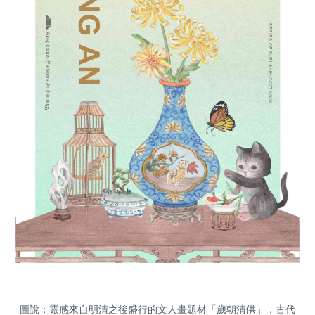
圖說：靈感來自明清之後盛行的文人畫題材「歲朝清供」，古代