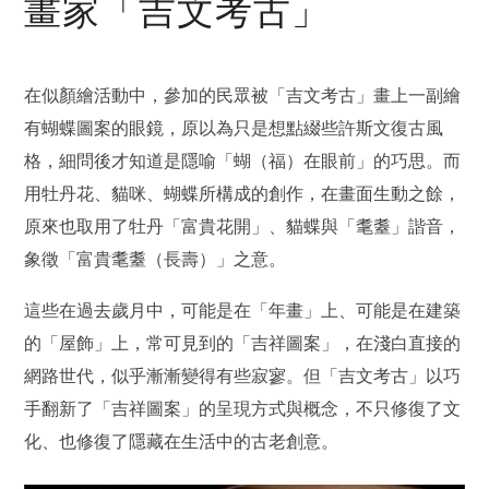
畫家「吉文考古」
在似顏繪活動中，參加的民眾被「吉文考古」畫上一副繪
有蝴蝶圖案的眼鏡，原以為只是想點綴些許斯文復古風
格，細問後才知道是隱喻「蝴（福）在眼前」的巧思。而
用牡丹花、貓咪、蝴蝶所構成的創作，在畫面生動之餘，
原來也取用了牡丹「富貴花開」、貓蝶與「耄耋」諧音，
象徵「富貴耄耋（長壽）」之意。
這些在過去歲月中，可能是在「年畫」上、可能是在建築
的「屋飾」上，常可見到的「吉祥圖案」，在淺白直接的
網路世代，似乎漸漸變得有些寂寥。但「吉文考古」以巧
手翻新了「吉祥圖案」的呈現方式與概念，不只修復了文
化、也修復了隱藏在生活中的古老創意。