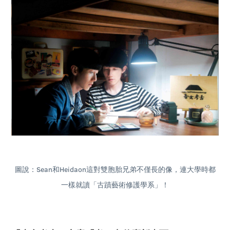
圖說：Sean和Heidaon這對雙胞胎兄弟不僅長的像，連大學時都
一樣就讀「古蹟藝術修護學系」！