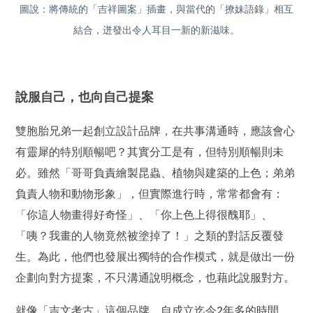
圖說：將傳統的「吉祥圖案」插畫，與當代的「撩妹語錄」相互
結合，迸發出令人耳目一新的新滋味。
說服自己，也向自己提案
雙胞胎兄弟一起創立設計品牌，在共事溝通時，應該會心
有靈犀的特別順暢吧？其實分工是有，但特別順暢則未
必。雖然「哥哥負責繪製昆蟲、植物與建築的上色；弟弟
負責人物和動物形象」，但實際進行時，常常都會有：
「你這人物畫得好奇怪」、「你上色上得很醜耶」、
「咦？我畫的人物竟然被塗掉了！」之類的對話反覆發
生。為此，他們也發展出獨特的合作模式，就是做出一份
企劃向對方提案，不只溝通說明概念，也藉此說服對方。
就像「吉文考古」這個品牌，自成立迄今2年多的時間，