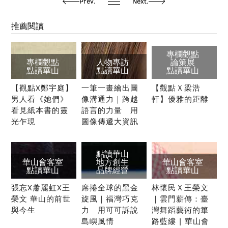
Prev.
Next.
推薦閱讀
專欄觀點
專欄觀點
人物專訪
論策展
點讀華山
點讀華山
點讀華山
【觀點X鄭宇庭】
一筆一畫繪出圖
【觀點Ｘ梁浩
男人看《她們》
像溝通力｜跨越
軒】優雅的距離
看見紙本書的靈
語言的力量 用
光乍現
圖像傳遞大資訊
點讀華山
華山會客室
地方創生
華山會客室
點讀華山
品牌經營
點讀華山
張忘X蕭麗虹X王
席捲全球的黑金
林懷民Ｘ王榮文
榮文 華山的前世
旋風｜福灣巧克
｜雲門薪傳：臺
與今生
力 用可可訴說
灣舞蹈藝術的篳
島嶼風情
路藍縷 | 華山會