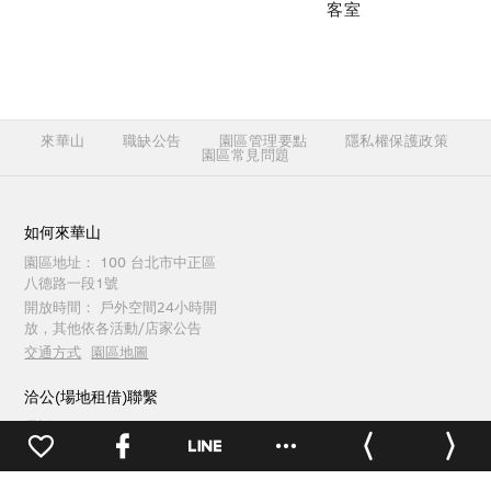
客室
來華山
職缺公告
園區管理要點
隱私權保護政策
園區常見問題
如何來華山
園區地址：
100 台北市中正區
八德路一段1號
開放時間：
戶外空間24小時開
放，其他依各活動/店家公告
交通方式
園區地圖
洽公(場地租借)聯繫
電話：
(02)2358-1914
傳真：
(02)2358-1165
週一至週五 09:30 ~ 18:00