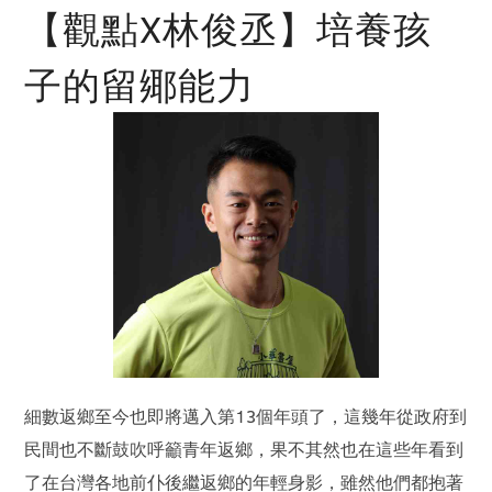
【觀點X林俊丞】培養孩
子的留鄊能力
細數返鄉至今也即將邁入第13個年頭了，這幾年從政府到
民間也不斷鼓吹呼籲青年返鄉，果不其然也在這些年看到
了在台灣各地前仆後繼返鄉的年輕身影，雖然他們都抱著