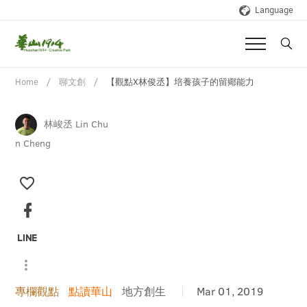
Language
Home
聊文創
【觀點X林俊丞】培養孩子的留鄊能力
林峻丞 Lin Chu
n Cheng
專欄觀點
點讀華山
地方創生
Mar 01, 2019