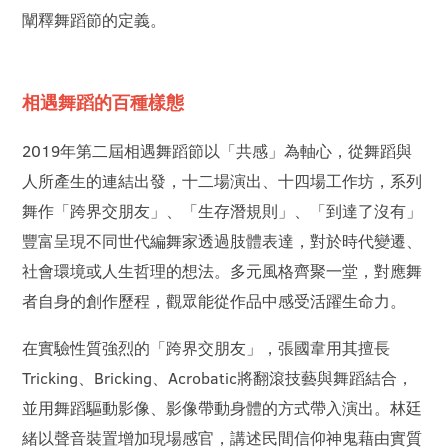
闡釋舞蹈節的定義。
相遇舞蹈的百種樣態
2019年第二屆相遇舞蹈節以「共感」為軸心，從舞蹈與
人所產生的連結出發，十二場演出、十四場工作坊，系列
舞作「跨界交朋友」、「生存潛規則」、「到達了沒有」
豐富呈現不同世代編舞家透過肢體表達，對於時代變遷、
社會環境或人生哲理的想法。多元風格齊聚一堂，對應舞
者自身的創作歷程，觀眾能從作品中感受活躍生命力。
在實驗性質強烈的「跨界交朋友」，張國韋用其擅長
Tricking、Bricking、Acrobatic將翻滾技藝與舞蹈結合，
並用舞蹈驅動影像、影像帶動身體的方式帶入演出。林廷
緒以聲音裝置增加現場感官，講述民間信仰神鬼藉由實質