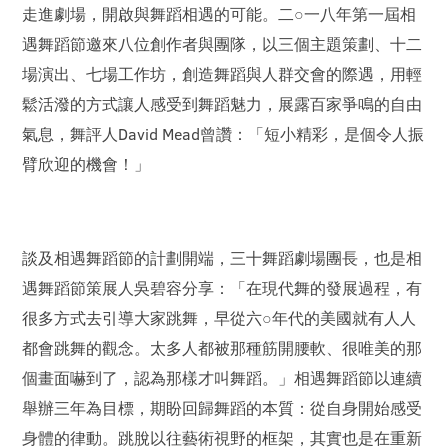
走進劇場，開啟與舞蹈相遇的可能。二○一八年第一屆相
遇舞蹈節邀來八位創作者與團隊，以三個主題策劃、十二
場演出、七場工作坊，創造舞蹈與人群交會的際遇，用輕
鬆活潑的方式讓人感受到舞蹈魅力，展露百家爭鳴的自由
氣息，舞評人David Mead曾讚：「短小精彩，是個令人振
臂欣迎的機會！」
談及相遇舞蹈節的計劃開端，三十舞蹈劇場團長，也是相
遇舞蹈節策展人吳碧容分享：「在現代舞的發展過程，有
很多方式去引導大家跳舞，早從六○年代的美國就有人人
都會跳舞的觀念。太多人都被那種筋開腰軟、很唯美的那
個畫面嚇到了，認為那樣才叫舞蹈。」相遇舞蹈節以連續
舉辦三年為目標，期盼回歸舞蹈的本質：從自身開始感受
身體的律動。跳脫以往藝術視野的框架，其實也是在重新