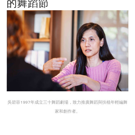
的舞蹈節
吳碧容1997年成立三十舞蹈劇場，致力推廣舞蹈與扶植年輕編舞
家和創作者。