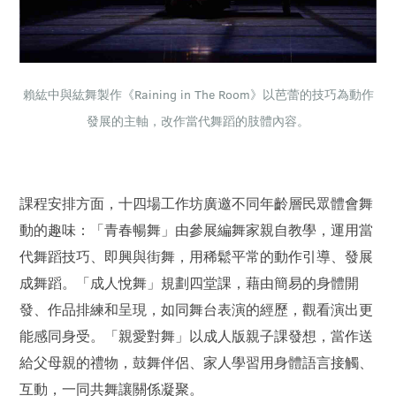
賴紘中與紘舞製作《Raining in The Room》以芭蕾的技巧為動作
發展的主軸，改作當代舞蹈的肢體內容。
課程安排方面，十四場工作坊廣邀不同年齡層民眾體會舞
動的趣味：「青春暢舞」由參展編舞家親自教學，運用當
代舞蹈技巧、即興與街舞，用稀鬆平常的動作引導、發展
成舞蹈。「成人悅舞」規劃四堂課，藉由簡易的身體開
發、作品排練和呈現，如同舞台表演的經歷，觀看演出更
能感同身受。「親愛對舞」以成人版親子課發想，當作送
給父母親的禮物，鼓舞伴侶、家人學習用身體語言接觸、
互動，一同共舞讓關係凝聚。