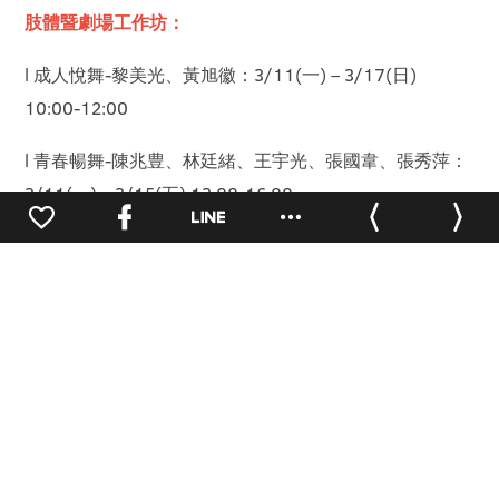
肢體暨劇場工作坊：
l 成人悅舞-黎美光、黃旭徽：3/11(一) – 3/17(日)
10:00-12:00
l 青春暢舞-陳兆豊、林廷緒、王宇光、張國韋、張秀萍：
3/11(一) – 3/15(五) 13:00-16:00
l 親愛對舞-王正芬、吳碧容：3/16(六) – 3/17(日)
0
13:00-15:00
《相遇舞蹈節》將於3月21日至3月24日於華山烏梅劇院
上演，《肢體工作坊暨劇場體驗》於3月11日至3月20
日。