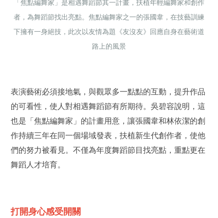
「焦點編舞家」是相遇舞蹈節其一計畫，扶植年輕編舞家和創作
者，為舞蹈節找出亮點。焦點編舞家之一的張國韋，
在技藝訓練
下擁有一身絕技，此次以友情為題《友沒友》回應自身在藝術道
路上的風景
表演藝術必須接地氣，與觀眾多一點點的互動，提升作品
的可看性，使人對相遇舞蹈節有所期待。吳碧容說明，這
也是「焦點編舞家」的計畫用意，讓張國韋和林依潔的創
作持續三年在同一個場域發表，扶植新生代創作者，使他
們的努力被看見。不僅為年度舞蹈節目找亮點，重點更在
舞蹈人才培育。
打開身心感受開關