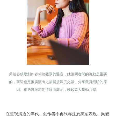
吳碧容鼓勵創作者傾聽觀眾的聲音，她說兩者間的流動是重要
的，而這也是推廣演出之後開放深度交談、分享觀賞經驗的原
因。相遇舞蹈節期待經由舞蹈，喚起眾人舞動共感。
在重視溝通的年代，創作者不再只專注於舞蹈表現，吳碧