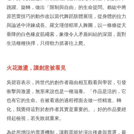
跳躍、旋轉，做出「限制與自由」的生命提問。賴紘中將
原芭蕾技巧的動作改以當代舞蹈肢體展現，從身體的拉力
與論述中淬鍊成長。羅文瑾偕稻草人舞團，以一條條從天
垂降的白色橡皮筋繩索，象徵令人矛盾糾結的深淵，面對
生活種種抉擇，只得勁力抓著往上爬。
火花激盪，讓創意被看見
吳碧容表示，跨世代的創作者藉由相互觀看與學習，引發
衝擊與激盪，無形來說也是一種滋養。「作品是活的，它
也有它的生命。在被看過的過程裡面去做一些精進、轉
化，我覺得這對於創作者其實是重要的。」好的作品要經
得起檢視，若失敗就重來。
為此所增設的票選機制，讓觀眾能於演出後參與票選，最