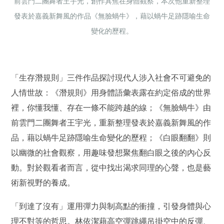
前雲門二團舞者王宇光，創作具焦在身體觀察，本次他重新整理
發表於嘉義新舞風的作品《無臉蝸牛》，藉以蝸牛足跡隱喻生命
變化的歷程。
「生存潛規則」三件作品探討現代人涉入社會不可避免的
人情世故：《潛規則》用身體語彙表露在約定俗成的世界
裡，你懂我懂、存在一條不能跨越的線；《無臉蝸牛》由
前雲門二團舞者王宇光，重新整理發表於嘉義新舞風的作
品，藉以蝸牛足跡隱喻生命變化的歷程；《白眼翻翻》則
以幽微的社會觀察，用趣味發想聚焦翻白眼之後的內心反
動。對於觀看者而言，從中找出渴求同理的心聲，也是藝
術新視野的養成。
「到達了沒有」運用彈力與制高點的衝撞，引發身體與心
理不對等的哲思。林依潔藉高空彈跳繩吊掛空中的反彈、