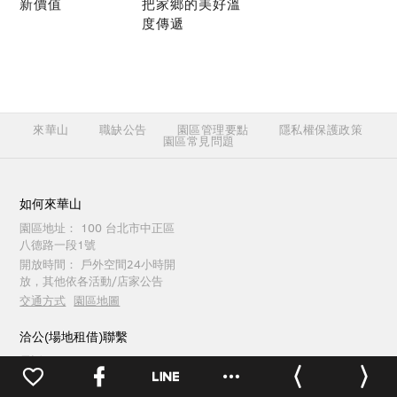
新價值
把家鄉的美好溫
度傳遞
來華山
職缺公告
園區管理要點
隱私權保護政策
園區常見問題
如何來華山
園區地址：
100 台北市中正區
八德路一段1號
開放時間：
戶外空間24小時開
放，其他依各活動/店家公告
交通方式
園區地圖
洽公(場地租借)聯繫
電話：
(02)2358-1914
傳真：
(02)2358-1165