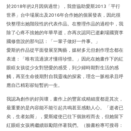
於2018年的2月因病過世），我曾協助愛斯2013「平行
世界」台中場展出及2016年合作她的個展發表，因此很
快整理出她階段性的代表作品。在整理作品的過程中，我
除了心疼不捨她的年華早逝，亦再次認同已逝劇場國寶李
國修曾說的那句話：「一輩子做好一件事。」
愛斯的作品從平面發展至陶藝，媒材多元但創作理念都在
表達：「唯有流過淚才懂得珍惜。」因此在她畫作下的紅
眼眶女孩從少女對戀愛的感受，到少婦時期對生活的感
觸，再至生命後期對自我靈魂的探索，理念一脈相承且呼
應自己精彩卻短暫的一生。
我認為創作的好與壞，畫作上的豐富或精細度都是其次，
最重要的是內容能不能引起共鳴甚至感動人心。「逝者已
矣，生者如斯」，愛斯縱使已往下個旅程而去，但她留下
紅眼眶女孩將繼續鼓勵陪伴著我們。（臉書粉專可搜尋：