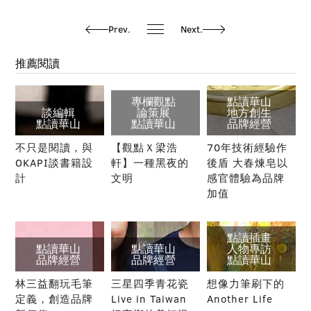
Prev.
Next.
推薦閱讀
專欄觀點
點讀華山
談編輯
論策展
地方創生
點讀華山
點讀華山
品牌經營
不只是閱讀，與
【觀點Ｘ梁浩
70年技術經驗作
OKAPI談書籍設
軒】一種黑夜的
後盾 大春煉皂以
計
文明
感官體驗為品牌
加值
點讀插畫
點讀華山
點讀華山
人物專訪
品牌經營
品牌經營
點讀華山
林三益翻玩毛筆
三星四季青花瓷
想像力筆刷下的
定義，創造品牌
Live in Taiwan
Another Life