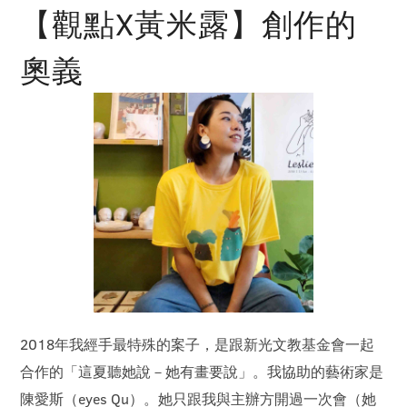
【觀點X黃米露】創作的
奧義
2018年我經手最特殊的案子，是跟新光文教基金會一起
合作的「這夏聽她說－她有畫要說」。我協助的藝術家是
陳愛斯（eyes Qu）。她只跟我與主辦方開過一次會（她