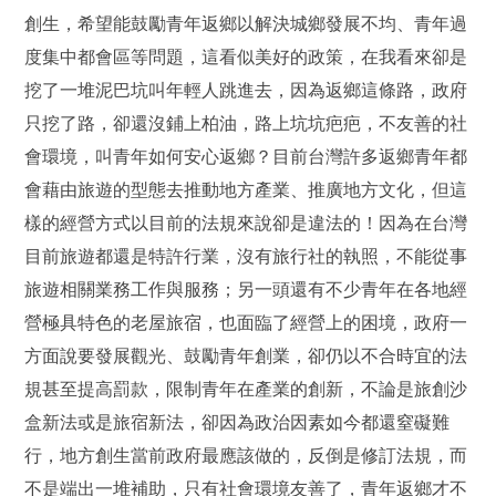
創生，希望能鼓勵青年返鄉以解決城鄉發展不均、青年過
度集中都會區等問題，這看似美好的政策，在我看來卻是
挖了一堆泥巴坑叫年輕人跳進去，因為返鄉這條路，政府
只挖了路，卻還沒鋪上柏油，路上坑坑疤疤，不友善的社
會環境，叫青年如何安心返鄉？目前台灣許多返鄉青年都
會藉由旅遊的型態去推動地方產業、推廣地方文化，但這
樣的經營方式以目前的法規來說卻是違法的！因為在台灣
目前旅遊都還是特許行業，沒有旅行社的執照，不能從事
旅遊相關業務工作與服務；另一頭還有不少青年在各地經
營極具特色的老屋旅宿，也面臨了經營上的困境，政府一
方面說要發展觀光、鼓勵青年創業，卻仍以不合時宜的法
規甚至提高罰款，限制青年在產業的創新，不論是旅創沙
盒新法或是旅宿新法，卻因為政治因素如今都還窒礙難
行，地方創生當前政府最應該做的，反倒是修訂法規，而
不是端出一堆補助，只有社會環境友善了，青年返鄉才不