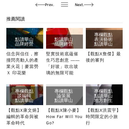
Prev.
Next.
推薦閱讀
專欄觀點
點讀華山
點讀華山
表演藝術
品牌經營
品牌經營
點讀華山
信念與信任，擦
堅實技術底蘊催
【觀點X詹傑】最
撞閃亮動人的產
生巧思創意 ——
後的審判
業火花｜麥當勞
「好玻」吹出玻
Ｘ 印花樂
璃的無限可能
專欄觀點
專欄觀點
專欄觀點
談編輯
論策展
點讀華山
點讀華山
點讀華山
地方創生
【觀點X康文炳】
【觀點X陳小麥】
【觀點X洪震宇】
編輯的革命與被
How Far Will You
時間限定的小旅
革命時代
Go?
行