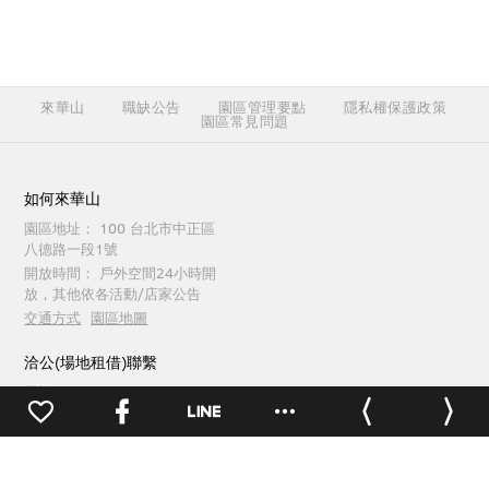
來華山
職缺公告
園區管理要點
隱私權保護政策
園區常見問題
如何來華山
園區地址：
100 台北市中正區
八德路一段1號
開放時間：
戶外空間24小時開
放，其他依各活動/店家公告
交通方式
園區地圖
洽公(場地租借)聯繫
電話：
(02)2358-1914
傳真：
(02)2358-1165
週一至週五 09:30 ~ 18:00
0
園區服務聯繫