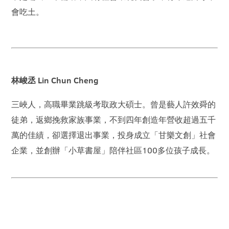
會吃土。
林峻丞 Lin Chun Cheng
三峽人，高職畢業跳級考取政大碩士。曾是藝人許效舜的
徒弟，返鄉挽救家族事業，不到四年創造年營收超過五千
萬的佳績，卻選擇退出事業，投身成立「甘樂文創」社會
企業，並創辦「小草書屋」陪伴社區100多位孩子成長。