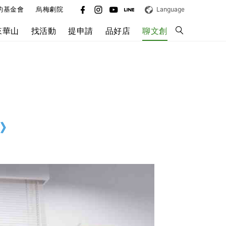
的基金會
烏梅劇院
Language
來華山
找活動
提申請
品好店
聊文創
集》