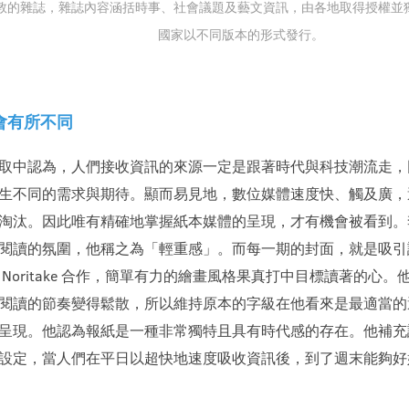
倫敦的雜誌，雜誌內容涵括時事、社會議題及藝文資訊，由各地取得授權
國家以不同版本的形式發行。
會有所不同
取中認為，人們接收資訊的來源一定是跟著時代與科技潮流走，
生不同的需求與期待。顯而易見地，數位媒體速度快、觸及廣，
淘汰。因此唯有精確地掌握紙本媒體的呈現，才有機會被看到。
閱讀的氛圍，他稱之為「輕重感」。而每一期的封面，就是吸引
Noritake 合作，簡單有力的繪畫風格果真打中目標讀著的心
閱讀的節奏變得鬆散，所以維持原本的字級在他看來是最適當的
呈現。他認為報紙是一種非常獨特且具有時代感的存在。他補充
設定，當人們在平日以超快地速度吸收資訊後，到了週末能夠好