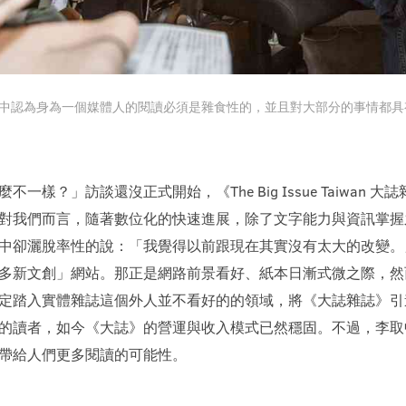
中認為身為一個媒體人的閱讀必須是雜食性的，並且對大部分的事情都具
？」訪談還沒正式開始，《The Big Issue Taiwan 大誌雜
對我們而言，隨著數位化的快速進展，除了文字能力與資訊掌握
中卻灑脫率性的說：「我覺得以前跟現在其實沒有太大的改變。
多新文創」網站。那正是網路前景看好、紙本日漸式微之際，然
定踏入實體雜誌這個外人並不看好的的領域，將《大誌雜誌》引
的讀者，如今《大誌》的營運與收入模式已然穩固。不過，李取
帶給人們更多閱讀的可能性。