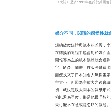
《大誌》是於1991年創始於英國
媒介不同，閱讀的感受性就
歸納數位媒體與紙本的差異，李
在轉換的過程中也會對於媒介產
聞報導為主的紙本媒體就會遭到
字、影像、插畫、排版等營造出
面便找來了日本知名人氣插畫家 
字太小，但因為字放大之後會讓
初，就決定以大開本的報紙形式
夠以週為單位，那是他最理想的
去可能不在意或是忽略的議題。