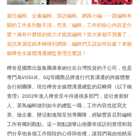
責任編輯、企畫編輯、採訪編輯、網路小編⋯⋯跟編輯有
關的工作多到數不清，究竟「編輯」工作的核心內容是什
麼？擁有什麼樣的能力才能當編輯？當大家都不買書了，
資訊來源從紙本轉移到網路，編輯們又該如何自處？來聽
聽樺舍全媒體溝通總監查理怎麼說！
樺舍是國際出版集團康泰納仕在台灣投資的子公司，也是
專門為VOGUE、GQ等國際品牌進行代客溝通的跨媒體整
合行銷團隊。現任樺舍全媒體溝通總監的莊幃舜（以下稱
查理）2002年進入樺舍至今待過很多部門，從社會新鮮
人、菜鳥編輯做到如今的總監一職，工作內容也從寫文
章、做企畫、辦活動進階至領導團隊，經驗豐富且對編輯
工作有獨到觀點。這一期點讀華山很榮幸採訪到查理和我
們分享他各個工作階段的心得與收穫，讓我們藉由他精采