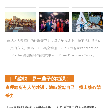
連結名人與網紅的社群號召力，是近年來線上、線下活動常常使
用的方式。圖為LEXUS高空瑜伽、2018 卡地亞Panthère de
Cartier美洲豹時尚派對與Land Rover Discovery Table。
｜「編輯」是一輩子的功課！
查理給所有人的建議：隨時盤點自己，找出核心競
爭力
「做過編輯會讓人變得謙卑，因為看到這麼多優秀的人，