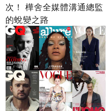
次！ 樺舍全媒體溝通總監
的蛻變之路