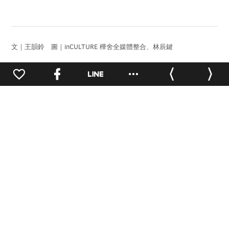
文｜王韻鈴 圖｜inCULTURE 樺舍全媒體整合、林辰鍵
Prev.
Next.
1
推薦閱讀
點讀華山
人物專訪
地方創生
點讀華山
品牌經營
品牌經營
點讀華山
信義房屋社造計
細細品嘗每次的
不斷實驗的文創
畫・用善的循環
相遇 黃阿瑪相
精神
凝聚人心
遇十週年小店鋪