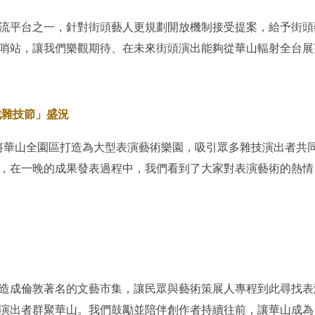
流平台之一，針對街頭藝人更規劃開放機制接受提案，給予街頭
哨站，讓我們樂觀期待、在未來街頭演出能夠從華山輻射全台展
戲雜技節」盛況
」將華山全園區打造為大型表演藝術樂園，吸引眾多雜技演出者共
，在一晚的成果發表過程中，我們看到了大家對表演藝術的熱情
造成倫敦著名的文藝市集，讓民眾與藝術策展人專程到此尋找表
演出者群聚華山。我們鼓勵並陪伴創作者持續往前，讓華山成為