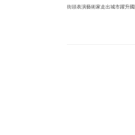
街頭表演藝術家走出城市躍升國
文｜張言 圖｜臺灣街頭藝術文化發展
推薦閱讀