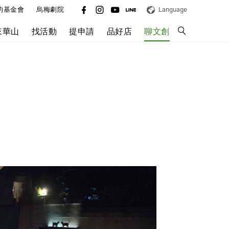
的基金會
烏梅劇院
Language
來華山
找活動
提申請
品好店
聊文創