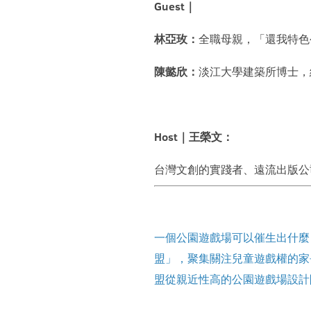
Guest｜
林亞玫：
全職母親，「還我特色
陳懿欣：
淡江大學建築所博士，
Host｜王榮文：
台灣文創的實踐者、遠流出版公
一個公園遊戲場可以催生出什麼
盟」，聚集關注兒童遊戲權的家
盟從親近性高的公園遊戲場設計