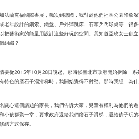
加法蘭克福國際書展，幾次到德國，我對於他們社區公園印象深
或老年設計的鋼索、鐵盤、戶外彈跳床、石頭乒乓球桌等，很多
以把藝術家的能量用設計這些好玩的空間。我知道亞玫女士創立
個組織？
情要從2015年10月28日說起。那時候臺北市政府開始拆除一
有特色的磨石子溜滑梯時，我開始覺得不對勁。那時我想，為什
名關心這個議題的家長，我們告訴大家，兒童有權利為他們的遊戲空
和小孩群聚一堂，要求政府還給我們磨石子滑梯，還給孩子玩的
修繕方式保存。