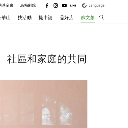
的基金會
烏梅劇院
Language
來華山
找活動
提申請
品好店
聊文創
、社區和家庭的共同