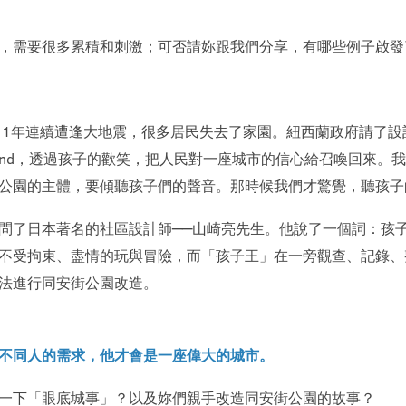
，需要很多累積和刺激；可否請妳跟我們分享，有哪些例子啟發
1年連續遭逢大地震，很多居民失去了家園。紐西蘭政府請了設計師Cath
ily Playground，透過孩子的歡笑，把人民對一座城市的信心給召
公園的主體，要傾聽孩子們的聲音。那時候我們才驚覺，聽孩子
了日本著名的社區設計師──山崎亮先生。他說了一個詞：孩子王，就
不受拘束、盡情的玩與冒險，而「孩子王」在一旁觀查、記錄、
法進行同安街公園改造。
不同人的需求，他才會是一座偉大的城市。
一下「眼底城事」？以及妳們親手改造同安街公園的故事？