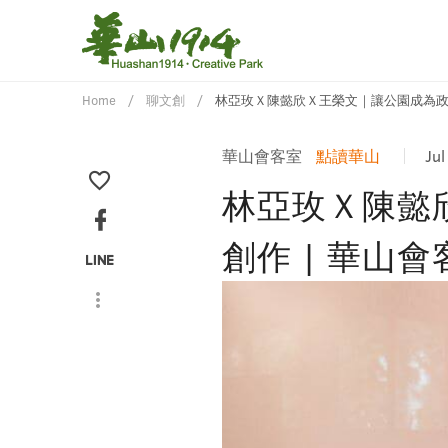
Home
聊文創
林亞玫Ｘ陳懿欣Ｘ王榮文｜讓公園成為政
華山會客室
點讀華山
Jul
林亞玫Ｘ陳懿
創作 | 華山會