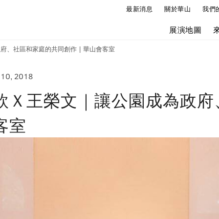
最新消息
關於華山
我們
展演地圖
府、社區和家庭的共同創作 | 華山會客室
 10, 2018
欣Ｘ王榮文｜讓公園成為政府
客室