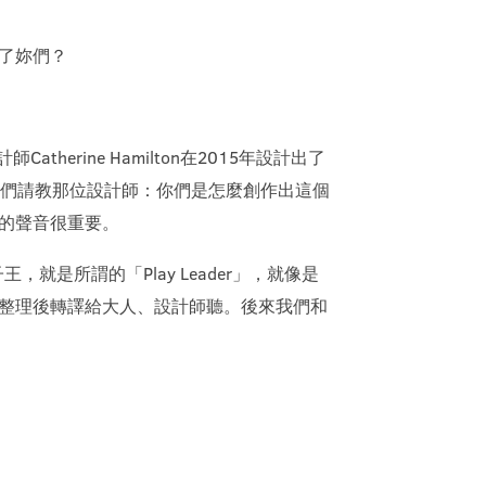
了妳們？
erine Hamilton在2015年設計出了
喚回來。我們請教那位設計師：你們是怎麼創作出這個
的聲音很重要。
是所謂的「Play Leader」，就像是
整理後轉譯給大人、設計師聽。後來我們和