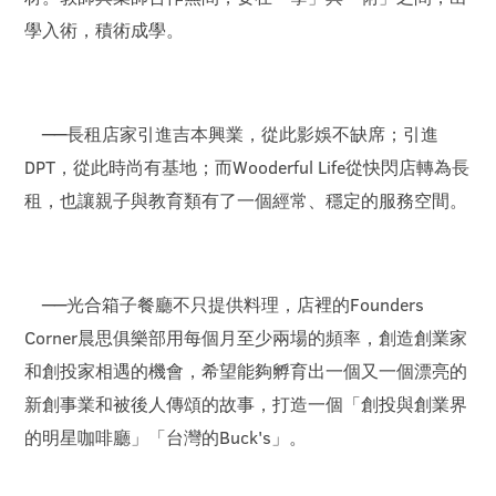
學入術，積術成學。
──長租店家引進吉本興業，從此影娛不缺席；引進
DPT，從此時尚有基地；而Wooderful Life從快閃店轉為長
租，也讓親子與教育類有了一個經常、穩定的服務空間。
──光合箱子餐廳不只提供料理，店裡的Founders
Corner晨思俱樂部用每個月至少兩場的頻率，創造創業家
和創投家相遇的機會，希望能夠孵育出一個又一個漂亮的
新創事業和被後人傳頌的故事，打造一個「創投與創業界
的明星咖啡廳」「台灣的Buck's」。