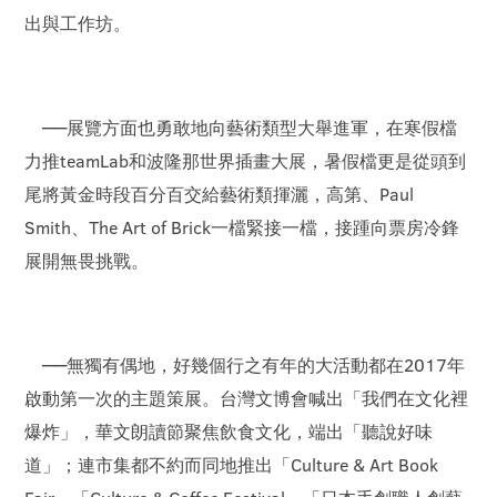
出與工作坊。
──展覽方面也勇敢地向藝術類型大舉進軍，在寒假檔
力推teamLab和波隆那世界插畫大展，暑假檔更是從頭到
尾將黃金時段百分百交給藝術類揮灑，高第、Paul
Smith、The Art of Brick一檔緊接一檔，接踵向票房冷鋒
展開無畏挑戰。
──無獨有偶地，好幾個行之有年的大活動都在2017年
啟動第一次的主題策展。台灣文博會喊出「我們在文化裡
爆炸」，華文朗讀節聚焦飲食文化，端出「聽說好味
道」；連市集都不約而同地推出「Culture & Art Book