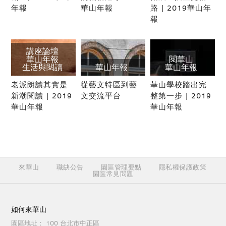
年報
華山年報
路 | 2019華山年
報
講座論壇
華山年報
閱華山
生活與閱讀
華山年報
華山年報
老派朗讀其實是
從藝文特區到藝
華山學校踏出完
新潮閱讀 | 2019
文交流平台
整第一步 | 2019
華山年報
華山年報
來華山
職缺公告
園區管理要點
隱私權保護政策
園區常見問題
如何來華山
園區地址：
100 台北市中正區