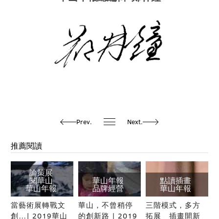
Prev.
Next.
推薦閱讀
論策展
閱華山
華山年報
點讀插畫
華山年報
品牌經營
華山年報
當藝術展轉戰文
華山，不曾稍停
三階模式，多方
創…| 2019華山
的創新路 | 2019
拓展 插畫開新