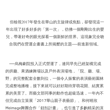
但檢視2017年發生在華山的主旋律或焦點，卻發現這一
年出現了好多好多的「第一次」，彷彿一個剛剛出生的嬰
兒，帶著好奇的眼光探看一個新鮮的世界。這現象完全吻
合我們在營運企畫書上所揭櫫的主題──前進新領域。
──烏梅劇院投入正式營運了，連同早先已經架構完成
的拱廳、果酒練舞場以及戶外表演場地，「院、廳、場、
野」的完整配套全數到位，一個令人振奮的表演藝術園林
完成整地播種，接下來就可以好好期待芽萌花開、結實累
累的美景了。而藝文部同事的動作也超級迅速，一年內不
但完成自立策展「2017華山親子表藝節」、和何曉玫
Meimage舞團合作「鈕扣計畫」，也引進了多齣精采的演