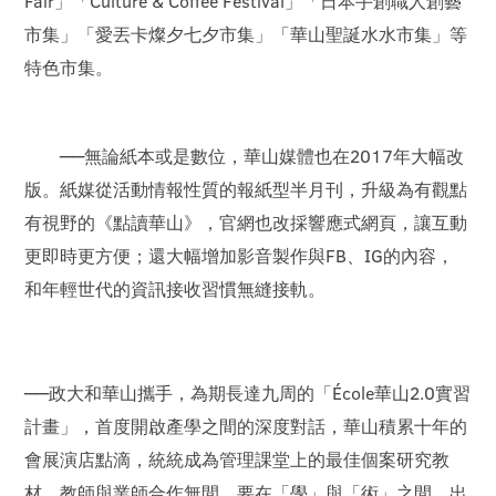
Fair」「Culture & Coffee Festival」「日本手創職人創藝
市集」「愛丟卡燦夕七夕市集」「華山聖誕水水市集」等
特色市集。
──無論紙本或是數位，華山媒體也在2017年大幅改
版。紙媒從活動情報性質的報紙型半月刊，升級為有觀點
有視野的《點讀華山》，官網也改採響應式網頁，讓互動
更即時更方便；還大幅增加影音製作與FB、IG的內容，
和年輕世代的資訊接收習慣無縫接軌。
──政大和華山攜手，為期長達九周的「École華山2.0實習
計畫」，首度開啟產學之間的深度對話，華山積累十年的
會展演店點滴，統統成為管理課堂上的最佳個案研究教
材。教師與業師合作無間，要在「學」與「術」之間，出