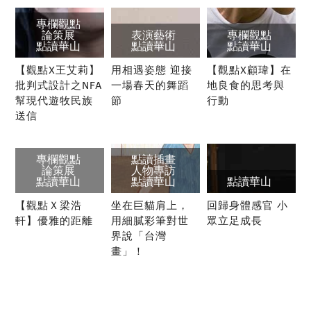
專欄觀點
論策展
表演藝術
專欄觀點
點讀華山
點讀華山
點讀華山
【觀點X王艾莉】
用相遇姿態 迎接
【觀點X顧瑋】在
批判式設計之NFA
一場春天的舞蹈
地良食的思考與
幫現代遊牧民族
節
行動
送信
專欄觀點
點讀插畫
論策展
人物專訪
點讀華山
點讀華山
點讀華山
【觀點Ｘ梁浩
坐在巨貓肩上，
回歸身體感官 小
軒】優雅的距離
用細膩彩筆對世
眾立足成長
界說「台灣
畫」！