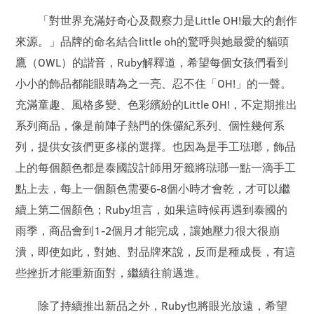
「對世界充滿好奇心及觀察力是Little OH!最大的創作
來源。」品牌的命名結合little oh的驚呼與她最愛的貓頭
鷹（OWL）的諧音，Ruby解釋道，希望每個女孩們看到
小小的飾品都能眼睛為之一亮、忍不住「OH!」的一聲。
充滿童趣、風格多變、色彩繽紛的Little OH!，不定期推出
系列商品，像是前陣子熱門的侏儸紀系列、個性幾何系
列，提供女孩們更多樣的選擇。也因為是手工琺瑯，飾品
上的每個顏色都是泰國設計師用牙籤將琺瑯一點一滴手工
點上去，每上一個顏色需要6-8個小時才會乾，才可以繼
續上第二個顏色；Ruby坦言，如果這時候再遇到泰國的
雨季，商品會到1-2個月才能完成，讓她壓力很大很崩
潰，即使如此，對她、對品牌來說，反而是種成長，有這
些挫折才能重新面對，繼續往前邁進。
除了持續推出新品之外，Ruby也將眼光放遠，希望