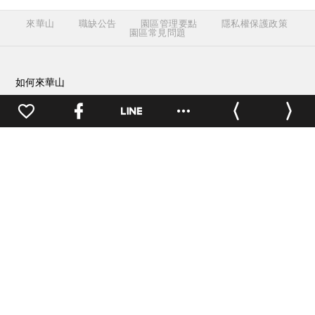
來華山
職缺公告
園區管理要點
隱私權保護政策
園區常見問題
如何來華山
園區地址：
100 台北市中正區
八德路一段1號
開放時間：
戶外空間24小時開
放，其他依各活動/店家公告
0
交通方式
園區地圖
洽公(場地租借)聯繫
電話：
(02)2358-1914
傳真：
(02)2358-1165
週一至週五 09:30 ~ 18:00
園區服務聯繫
電話：
(02)2358-1914
傳真：
(02)2358-1262