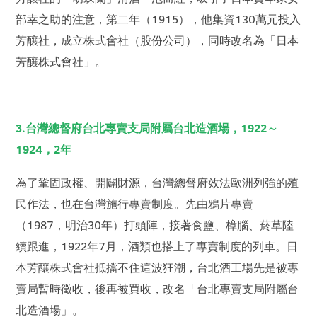
部幸之助的注意，第二年（1915），他集資130萬元投入
芳釀社，成立株式會社（股份公司），同時改名為「日本
芳釀株式會社」。
3.台灣總督府台北專賣支局附屬台北造酒場，1922～
1924，2年
為了鞏固政權、開闢財源，台灣總督府效法歐洲列強的殖
民作法，也在台灣施行專賣制度。先由鴉片專賣
（1987，明治30年）打頭陣，接著食鹽、樟腦、菸草陸
續跟進，1922年7月，酒類也搭上了專賣制度的列車。日
本芳釀株式會社抵擋不住這波狂潮，台北酒工場先是被專
賣局暫時徵收，後再被買收，改名「台北專賣支局附屬台
北造酒場」。