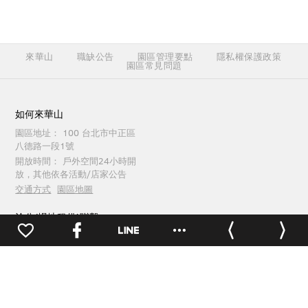
來華山
職缺公告
園區管理要點
隱私權保護政策
園區常見問題
如何來華山
園區地址：
100 台北市中正區
八德路一段1號
開放時間：
戶外空間24小時開
放，其他依各活動/店家公告
交通方式
園區地圖
洽公(場地租借)聯繫
電話：
(02)2358-1914
傳真：
(02)2358-1165
0
週一至週五 09:30 ~ 18:00
園區服務聯繫