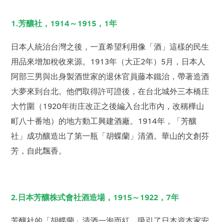
1.芳釀社，1914～1915，1年
日本人統治台灣之後，一直希望利用像「酒」這樣的民生
用品來增加稅收來源。1913年（大正2年）5月，日本人
阿部三男與出身製酒世家的退休官員藤本鐵治，帶著造酒
大夢來到台北。他們取得許可證後，在台北城外三本橋庄
大竹圍（1920年街庄改正之後編入台北市內，改稱樺山
町八十番地）的地方動工興建酒廠。1914年，「芳釀
社」成功釀造出了第一瓶「胡蝶蘭」清酒。華山的文創芬
芳，自此飄香。
2.日本芳釀株式會社酒造場，1915～1922，7年
芳釀社的「胡蝶蘭」清酒一泡而紅，吸引了日本資本家安