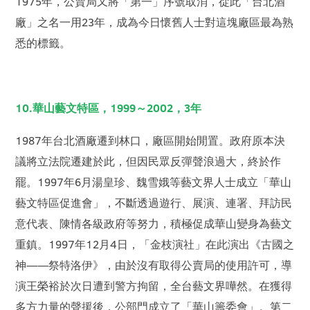
1975年，公賣局又將「第一」序號取消，從此「台北酒
廠」之名一用23年，成為今日懷舊人士對這塊廠區最為熟
悉的標籤。
10.華山藝文特區，1999～2002，3年
1987年台北酒廠遷到林口，廠區開始閒置。政府原本決
議將立法院遷建於此，但因民眾反彈聲浪過大，終於作
罷。1997年6月湯皇珍、魏雪娥等藝文界人士成立「華山
藝文特區促進會」，不斷透過遊行、展演、連署、拜訪民
意代表、陳情各級政府等努力，積極促成華山變身為藝文
重鎮。1997年12月4日，「金枝演社」在此演出《古國之
神——祭特洛伊》，由於沒有取得公賣局的使用許可，導
演王榮裕於次日遭到警方拘留，全台藝文界嘩然。在獲得
多方力量的聲援後，公部門成立了「華山籌委會」。第二