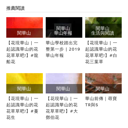
推薦閱讀
閱華山
閱華山
閱華山
華山年報
生活與閱讀
【花現華山 | 一
華山學校踏出完
【花現華山 | 一
起認識華山的花
整第一步 | 2019
起認識華山的花
花草草吧!】#龍
華山年報
花草草吧!】#白
船花
花三葉草
閱華山
閱華山
閱華山
【花現華山 | 一
【花現華山 | 一
華山前傳｜尋寶
起認識華山的花
起認識華山的花
TR與S
花草草吧!】#蔓
花草草吧!】#大
花生
鄧伯花