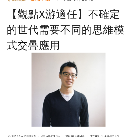
【觀點X游適任】不確定
的世代需要不同的思維模
式交疊應用