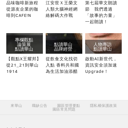
品味咖啡新旅程
江安世Ｘ王榮文
第七屆華文朗讀
從源友企業的咖
人類大腦神經網
節 我們透過
啡到CAFE!N
絡解碼大作戰
「故事的力量」
一起朗讀！
專欄觀點
論策展
點讀華山
人物專訪
點讀華山
品牌經營
點讀華山
【觀點X王耀邦】
從飲食文化找切
啟動AI新世代，
從21_21到華山
入點 香料共和國
資訊安全須加速
1914
為生活加油添醋
Upgrade！
來華山
職缺公告
園區管理要點
隱私權保護政策
園區常見問題