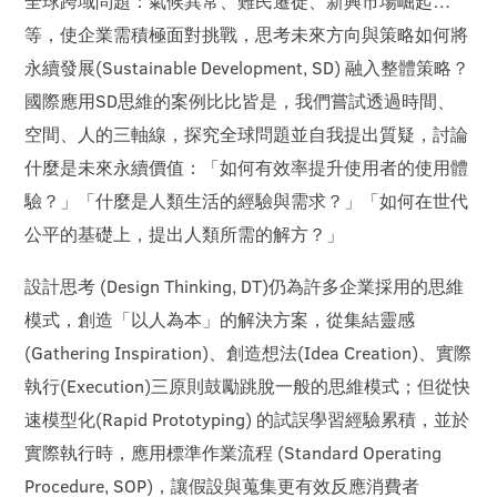
全球跨域問題：氣候異常、難民遷徙、新興市場崛起…
等，使企業需積極面對挑戰，思考未來方向與策略如何將
永續發展(Sustainable Development, SD) 融入整體策略？
國際應用SD思維的案例比比皆是，我們嘗試透過時間、
空間、人的三軸線，探究全球問題並自我提出質疑，討論
什麼是未來永續價值：「如何有效率提升使用者的使用體
驗？」「什麼是人類生活的經驗與需求？」「如何在世代
公平的基礎上，提出人類所需的解方？」
設計思考 (Design Thinking, DT)仍為許多企業採用的思維
模式，創造「以人為本」的解決方案，從集結靈感
(Gathering Inspiration)、創造想法(Idea Creation)、實際
執行(Execution)三原則鼓勵跳脫一般的思維模式；但從快
速模型化(Rapid Prototyping) 的試誤學習經驗累積，並於
實際執行時，應用標準作業流程 (Standard Operating
Procedure, SOP)，讓假設與蒐集更有效反應消費者