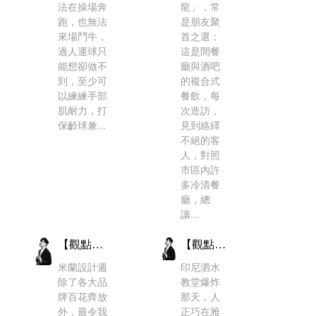
法在操場奔
龍」，常
人物資歷
跑，也無法
是朋友聚
來場鬥牛，
首之選；
過人運球只
這是間餐
能想卻做不
廳與酒吧
到，至少可
的複合式
以練練手部
餐飲，每
肌耐力，打
次造訪，
保齡球兼...
見到絡繹
不絕的客
人，對照
市區內許
多冷清餐
廳，總
讓...
【觀點Ｘ梁浩軒】優雅的距離
【觀點Ｘ梁浩軒】一種黑夜的文明
米蘭設計週
印尼泗水
除了各大品
教堂爆炸
牌百花齊放
那天，人
外，最令我
正巧在雅