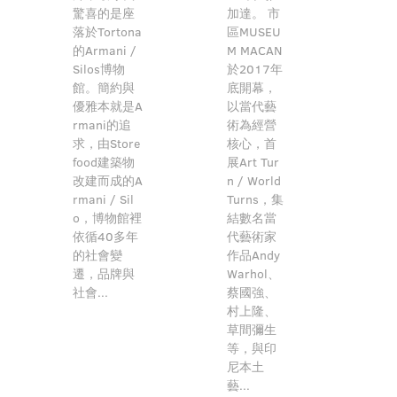
驚喜的是座
加達。 市
落於Tortona
區MUSEU
的Armani /
M MACAN
Silos博物
於2017年
館。簡約與
底開幕，
優雅本就是A
以當代藝
rmani的追
術為經營
求，由Store
核心，首
food建築物
展Art Tur
改建而成的A
n / World
rmani / Sil
Turns，集
o，博物館裡
結數名當
依循40多年
代藝術家
的社會變
作品Andy
遷，品牌與
Warhol、
社會...
蔡國強、
村上隆、
草間彌生
等，與印
尼本土
藝...