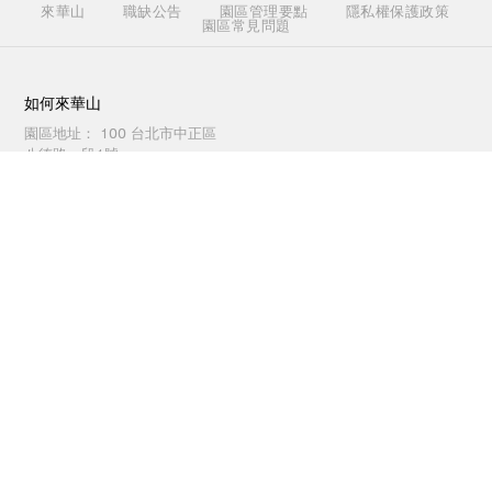
來華山
職缺公告
園區管理要點
隱私權保護政策
園區常見問題
如何來華山
園區地址：
100 台北市中正區
八德路一段1號
開放時間：
戶外空間24小時開
放，其他依各活動/店家公告
交通方式
園區地圖
洽公(場地租借)聯繫
電話：
(02)2358-1914
傳真：
(02)2358-1165
週一至週五 09:30 ~ 18:00
園區服務聯繫
電話：
(02)2358-1914
傳真：
(02)2358-1262
每日 09:30 ~ 21:00