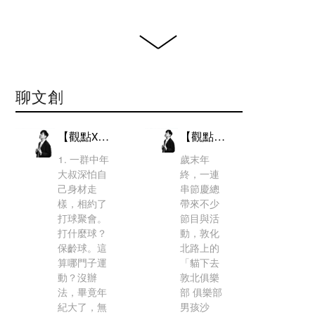
常設展、
「#DINOLAB恐
龍實驗室」及五
月天、孫燕姿...
等展覽之策展
聊文創
人，期許開創展
覽創新表現方
【觀點X梁浩軒】準備好了嗎？「Sell me this pen」
【觀點Ｘ梁浩軒】來一場Fusion式策展
式，讓論述作為
1. 一群中年
歲末年
展覽基礎，作品
大叔深怕自
終，一連
成為溝通語言，
己身材走
串節慶總
打造概念型策展
樣，相約了
帶來不少
模式。
打球聚會。
節目與活
打什麼球？
動，敦化
INCEPTION 啟
保齡球。這
北路上的
藝 inception-
算哪門子運
「貓下去
ltd.com
動？沒辦
敦北俱樂
法，畢竟年
部 俱樂部
紀大了，無
男孩沙