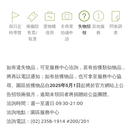
假日定
兩廳院
置物櫃
非商業
失物招
其他服
問卷調
時導覽
售票/
借用
拍攝申
領
務
查
取票
請
如有遺失物品，可至服務中心洽詢，若有拾獲類似物品，
將再以電話通知；如有拾獲物品，也可拿至服務中心協
尋。園區拾獲物品自
2025年5月1日
起將於官方網站上公
告招領兩個月，逾期未領回者將捐贈給公益團體。
洽詢時間：週一至週日 09:30-21:00
洽詢地點：園區服務中心
洽詢電話：(02) 2358-1914 #200/201