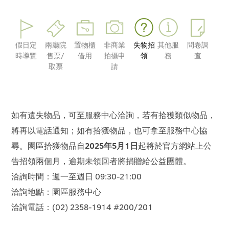
假日定
兩廳院
置物櫃
非商業
失物招
其他服
問卷調
時導覽
售票/
借用
拍攝申
領
務
查
取票
請
如有遺失物品，可至服務中心洽詢，若有拾獲類似物品，
將再以電話通知；如有拾獲物品，也可拿至服務中心協
尋。園區拾獲物品自
2025年5月1日
起將於官方網站上公
告招領兩個月，逾期未領回者將捐贈給公益團體。
洽詢時間：週一至週日 09:30-21:00
洽詢地點：園區服務中心
洽詢電話：(02) 2358-1914 #200/201