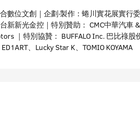
合數位文創｜企劃‧製作：蜷川實花展實行
台新新光金控｜特別贊助： CMC中華汽車 
i Motors ｜特別協贊： BUFFALO Inc. 巴比祿
1ART、Lucky Star K、TOMIO KOYAMA