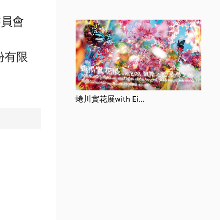
委員會
&
股份有限
蜷川實花展with Ei...