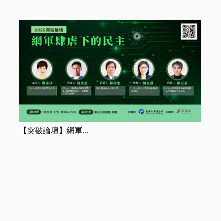
長風基金會
【突破論壇】網軍...