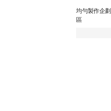
均勻製作企劃
區